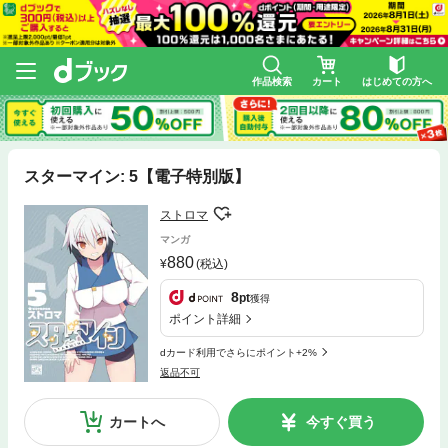
作品検索
カート
はじめての方へ
スターマイン: 5【電子特別版】
ストロマ
マンガ
880
(税込)
8
pt
獲得
ポイント詳細
dカード利用でさらにポイント+2%
返品不可
カートへ
今すぐ買う