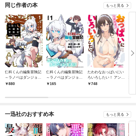
同じ作者の本
もっと見る
仁科くんの編集冒険記
仁科くんの編集冒険記
たわわなおっぱいにい
まん
～ラノベはダンジョン
～ラノベはダンジョン
ろいろしたい！ アンソ
20
で創られる～【電子限
で創られる～ 連載版：
ロジーコミック
880
165
748
3
定特典付き】 1
1
一迅社のおすすめ本
もっと見る