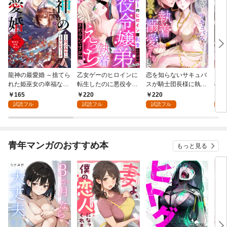
龍神の最愛婚 ～捨てら
乙女ゲーのヒロインに
恋を知らないサキュバ
お金
れた姫巫女の幸福な嫁
転生したのに悪役令嬢
スが騎士団長様に執着
の彼
入り～: 1
の弟（攻略対象外）に
溺愛されるまで: 1
い: 
165
220
220
1
執着えっちされるんで
試読フル
試読フル
試読フル
試
すが！？: 1
青年マンガのおすすめ本
もっと見る