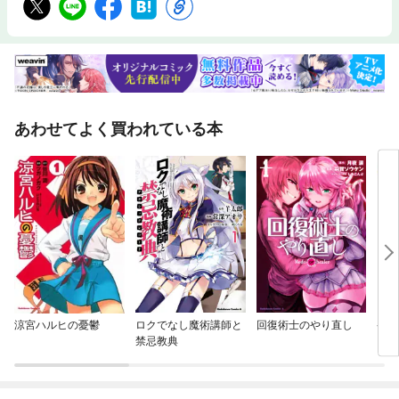
あわせてよく買われている本
涼宮ハルヒの憂鬱
ロクでなし魔術講師と
回復術士のやり直し
ケロ
禁忌教典