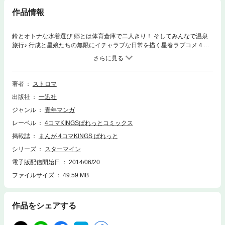
作品情報
鈴とオトナな水着選び 郷とは体育倉庫で二人きり！ そしてみんなで温泉
旅行♪ 行成と星娘たちの無限にイチャラブな日常を描く星春ラブコメ４コ
マ第５幕、shooting start!!【電子特別版として、表紙イラストを描き下ろ
し!! 旧バージョンも特典として閲覧可能です。】
著者
ストロマ
出版社
一迅社
ジャンル
青年マンガ
レーベル
4コマKINGSぱれっとコミックス
掲載誌
まんが 4コマKINGS ぱれっと
シリーズ
スターマイン
電子版配信開始日
2014/06/20
ファイルサイズ
49.59 MB
作品をシェアする