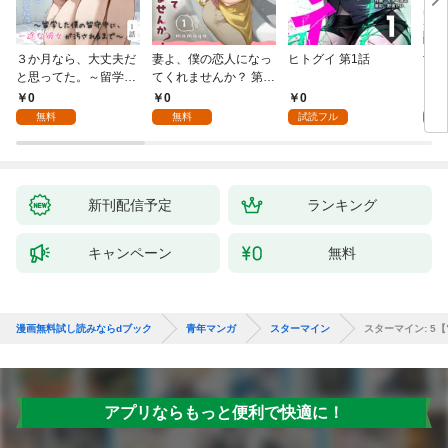
３か月なら、大丈夫だ
妻よ、僕の恋人になっ
ヒトグイ 第1話
世界
と思ってた。～留学し
てくれませんか？ 第1
レベ
た僕の留守中に、一途
話
0
0
0
0
な彼女が汚されるまで
無料
無料
試読フル
～ 1話
新刊配信予定
ランキング
キャンペーン
無料
漫画無料試し読みならdブック
青年マンガ
スターマイン
スターマイン: 5
アプリならもっと便利で快適に！