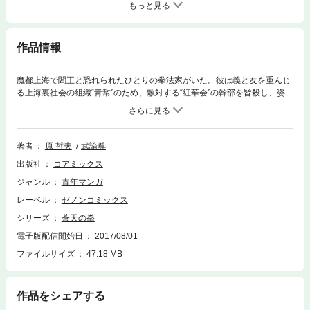
もっと見る
作品情報
魔都上海で閻王と恐れられたひとりの拳法家がいた。彼は義と友を重んじ
る上海裏社会の組織“青幇”のため、敵対する“紅華会”の幹部を皆殺し、姿を
消した。それから数年。清朝最後の皇帝・愛新覚羅溥儀は閻王を見つけ出
し、禁衛隊に加えるため日本に向かっていた。その船には閻王を知る男、
元青幇の李永健も毒見役として乗船していた。日本に着いた李は冴えない
教師、霞拳志郎に出会う。そう拳志郎こそがかつて閻王と呼ばれた男であ
著者
原 哲夫
武論尊
り、第62代北斗神拳伝承者だったのだ。李との再会を喜ぶ拳志郎だったが
出版社
コアミックス
李のもたらした報せは衝撃的なものだった。上海で紅華会が力を盛り返
し、青幇の幹部が皆殺しにされたというのだ。その中には拳志郎の親友、
ジャンル
青年マンガ
潘光琳そして彼の妹であり拳志郎が愛した玉玲もいた。拳志郎は亡き友、
レーベル
ゼノンコミックス
恋人のため再び地獄と化した魔都上海に戻ることを決意する。そこに運命
と言える出会いや宿命の戦いが待ち受けていることを拳志郎は知る由もな
シリーズ
蒼天の拳
い。
電子版配信開始日
2017/08/01
ファイルサイズ
47.18 MB
作品をシェアする