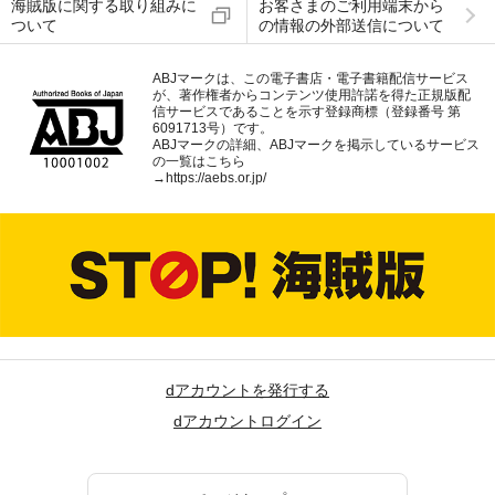
海賊版に関する取り組みに
お客さまのご利用端末から
ついて
の情報の外部送信について
ABJマークは、この電子書店・電子書籍配信サービス
が、著作権者からコンテンツ使用許諾を得た正規版配
信サービスであることを示す登録商標（登録番号 第
6091713号）です。
ABJマークの詳細、ABJマークを掲示しているサービス
の一覧はこちら
→
https://aebs.or.jp/
dアカウントを発行する
dアカウントログイン