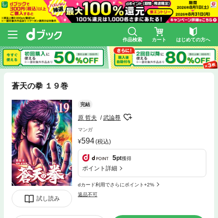
作品検索
カート
はじめての方へ
蒼天の拳 １９巻
完結
原 哲夫
武論尊
マンガ
594
(税込)
5
pt
獲得
ポイント詳細
dカード利用でさらにポイント+2%
返品不可
試し読み