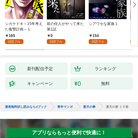
シカケドキ～15年考え
前の住人がやって来た
シアワセな家族１
16
た復讐計画～１
第1話
地獄
165
0
154
1
試読フル
試読フル
試読フル
試
新刊配信予定
ランキング
キャンペーン
無料
漫画無料試し読みならdブック
青年マンガ
蒼天の拳
蒼天の拳 １９巻
アプリならもっと便利で快適に！