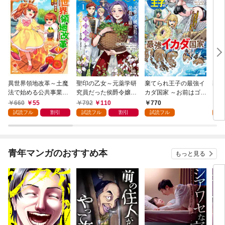
異世界領地改革～土魔
聖印の乙女～元薬学研
棄てられ王子の最強イ
棄て
法で始める公共事業～
究員だった侯爵令嬢は
カダ国家 ～お前はゴミ
カダ
1巻
婚約辞退してハイヒー
だと追放されたので、
だと
660
55
792
110
770
1
ラーを目指します～ 1
無駄スキル【リサイク
無駄
試読フル
割引
試読フル
割引
試読フル
試
巻【特典イラスト付
ル】を使ってゴミ扱い
ル】
き】
されたモノたちで海上
され
都市を築きます～ 1巻
都市
【特典イラスト付き】
版 
青年マンガのおすすめ本
もっと見る