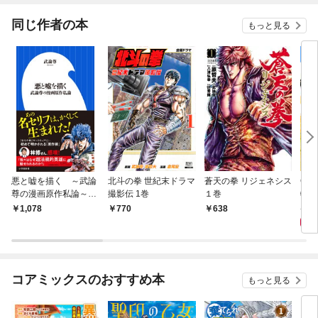
同じ作者の本
もっと見る
悪と嘘を描く ～武論
北斗の拳 世紀末ドラマ
蒼天の拳 リジェネシス
GO
尊の漫画原作私論～
撮影伝 1巻
１巻
特装
（小学館新書）
し闘
4
1,078
770
638
コアミックスのおすすめ本
もっと見る