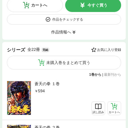
カートへ
今すぐ買う
作品をチェックする
作品情報へ
全22冊
シリーズ
お気に入り登録
完結
未購入巻をまとめて買う
1巻から
|
最新刊から
蒼天の拳 １巻
594
試し読み
カートへ
蒼天の拳 ２巻