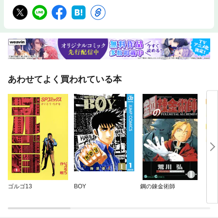
あわせてよく買われている本
ゴルゴ13
BOY
鋼の錬金術師
HU
カラ