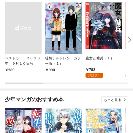
ベストカー ２０２６
徒然チルドレン カラ
魔女と傭兵（１）
信じ
年 ９月１０日号
ー版（１）
ンジ
かけ
792
7
￥589
990
ガチ
試読フル
試
９９
れて
バー
『ざ
少年マンガのおすすめ本
もっと見る
（１