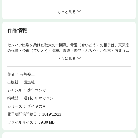
もっと見る
作品情報
センバツ出場を懸けた秋大の一回戦。青道（せいどう）の相手は、東東京
の強豪・帝東（ていとう）高校。青道・降谷（ふるや）、帝東・向井（む
かい）による緊迫の投手戦を強雨が遮る。長い中断を経て、ようやく試合
再開も降谷の様子がおかしい……。先制点を奪われ、尚ピンチが続く青
道。立ち込める暗雲をふり払うのは、誰なのか－－！？
著者
寺嶋裕二
出版社
講談社
ジャンル
少年マンガ
掲載誌
週刊少年マガジン
シリーズ
ダイヤのＡ
電子版配信開始日
2019/12/23
ファイルサイズ
39.80 MB