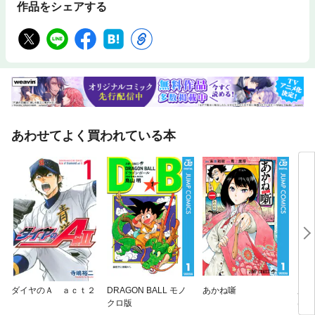
作品をシェアする
あわせてよく買われている本
ダイヤのＡ ａｃｔ２
DRAGON BALL モノ
あかね噺
魔法
クロ版
はVi