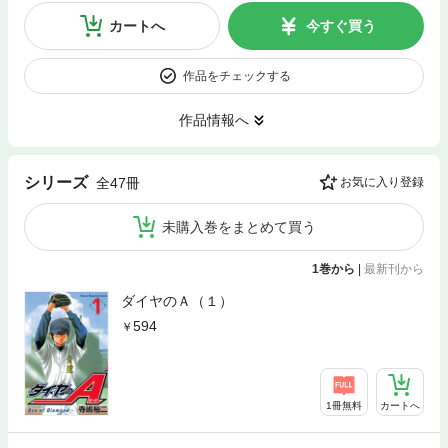
カートへ
今すぐ買う
作品をチェックする
作品情報へ
シリーズ
全47冊
お気に入り登録
未購入巻をまとめて買う
1巻から
|
最新刊から
ダイヤのＡ（１）
594
1冊無料
カートへ