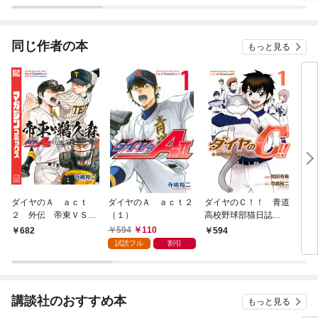
同じ作者の本
もっと見る
ダイヤのＡ ａｃｔ
ダイヤのＡ ａｃｔ２
ダイヤのＣ！！ 青道
ダイ
２ 外伝 帝東ＶＳ鵜
（１）
高校野球部猫日誌
スト
久森
（１）
594
110
682
594
6
試読フル
割引
講談社のおすすめ本
もっと見る