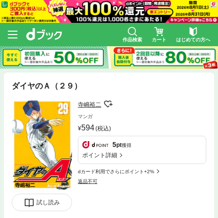
作品検索
カート
はじめての方へ
ダイヤのＡ（２９）
寺嶋裕二
マンガ
594
(税込)
5
pt
獲得
ポイント詳細
dカード利用でさらにポイント+2%
返品不可
試し読み