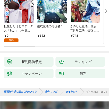
転生したけどステータ
創成魔法の再現者 1
きのした魔法工務店
王位
ス「魅力」に全振
異世界工法で最強の家
兆候
り！？(1)
づくりを（コミック）
入れ
0
0
682
748
１
る。
無料
新刊配信予定
ランキング
キャンペーン
無料
漫画無料試し読みならdブック
少年マンガ
ダイヤのＡ
ダイヤのＡ（２９）