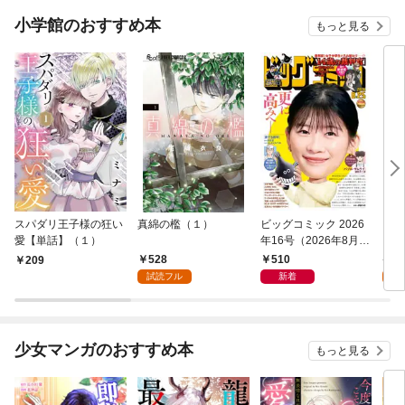
小学館のおすすめ本
もっと見る
スパダリ王子様の狂い
真綿の檻（１）
ビッグコミック 2026
こん
愛【単話】（１）
年16号（2026年8月7
（１
日発売）
528
510
5
209
試読フル
新着
試
少女マンガのおすすめ本
もっと見る