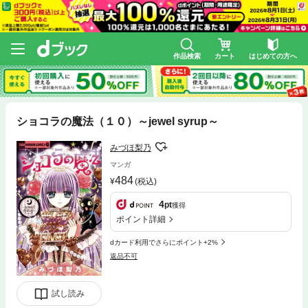
作品検索
カート
はじめての方へ
ショコラの魔法（１０）～jewel syrup～
みづほ梨乃
マンガ
484
(税込)
4
pt
獲得
ポイント詳細
dカード利用でさらにポイント+2%
返品不可
試し読み