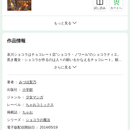
試し読み
カートへ
もっと見る
作品情報
哀川ショコラはチョコレート店“ショコラ・ノワール”のショコラティエ。
黒き魔女・ショコラが作るのは人々の願いをかなえるチョコレート。願い
をかなえる代償は、その人の“一番大切なもの”。好きな人になかなか想い
を伝えられない女の子、足が遅いのにリレーに出ることになってしまった
女の子など、今回もさまざまな願いをもった人たちがショコラの元を訪れ
ます。ショコラの秘められた過去を知る少年が登場する「フォレノワール
著者
みづほ梨乃
木漏れ日の記憶」やコミックスでしか読めない、描きおろしスペシャルス
出版社
小学館
トーリも収録。
ジャンル
少女マンガ
レーベル
ちゃおコミックス
掲載誌
ちゃお
シリーズ
ショコラの魔法
電子版配信開始日
2014/05/19