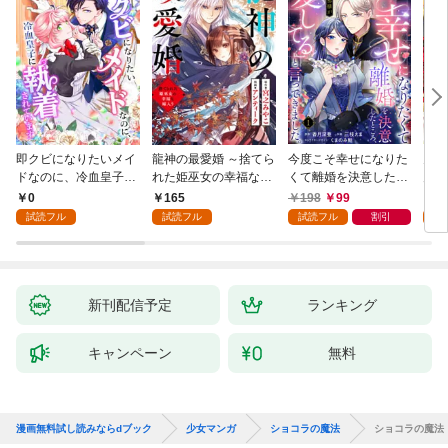
即クビになりたいメイ
龍神の最愛婚 ～捨てら
今度こそ幸せになりた
鬼条
ドなのに、冷血皇子に
れた姫巫女の幸福な嫁
くて離婚を決意したと
見初
執着されています第1
入り～: 1
ころ、無表情な旦那様
～１
0
165
198
99
1
話
が「愛してる」と言っ
試読フル
試読フル
試読フル
割引
試
てきました。1
新刊配信予定
ランキング
キャンペーン
無料
漫画無料試し読みならdブック
少女マンガ
ショコラの魔法
ショコラの魔法（１