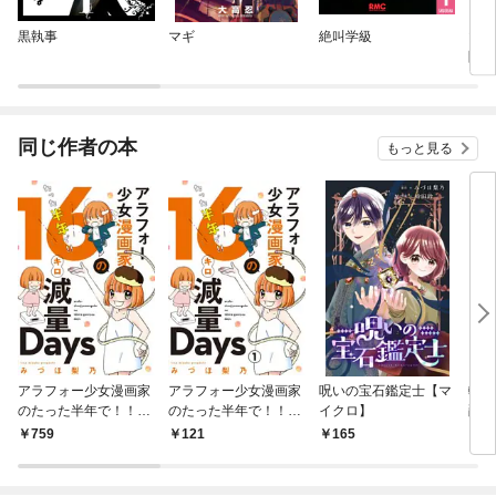
黒執事
マギ
絶叫学級
マギ
険
同じ作者の本
もっと見る
アラフォー少女漫画家
アラフォー少女漫画家
呪いの宝石鑑定士【マ
転生
のたった半年で！！１
のたった半年で！！16
イクロ】
爵【
６キロ減量Ｄａｙｓ
キロ減量Days【マイ
759
121
165
1
【合本版】
クロ】（１）