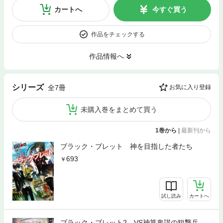
カートへ
今すぐ買う
作品をチェックする
作品情報へ
シリーズ
全7冊
お気に入り登録
未購入巻をまとめて買う
1巻から
|
最新刊から
ブラック・ブレット 神を目指した者たち
693
試し読み
カートへ
ブラック・ブレット2 VS神算鬼謀の狙撃兵