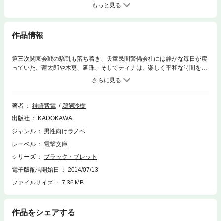
もっと見る
作品情報
第三次関東会戦の騒乱も落ち着き、天童民間警備会社には静かな毎日が戻
っていた。蓮太郎や木更、延珠、そしてティナは、楽しく平和な時間を満
喫する。 しかし蓮太郎のもとへ、小学校時代の友人が久しぶりに訪ねて
きたことをきっかけに、彼らの日常は暗転する……。 いわれなき殺人の
容疑をかけられることになった蓮太郎。孤立無援の状態で決死の逃亡を図
るものの、かつてない強敵が次々と襲いかかってきて――。 待望の第５
著者
神崎紫電
鵜飼沙樹
巻は、これまで以上に緊張感満載のノンストップ・アクション！
出版社
KADOKAWA
ジャンル
男性向けラノベ
レーベル
電撃文庫
シリーズ
ブラック・ブレット
電子版配信開始日
2014/07/13
ファイルサイズ
7.36 MB
作品をシェアする