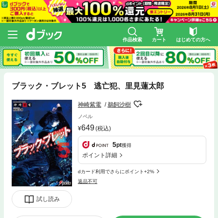
作品検索
カート
はじめての方へ
ブラック・ブレット5 逃亡犯、里見蓮太郎
神崎紫電
鵜飼沙樹
ノベル
649
(税込)
5
pt
獲得
ポイント詳細
dカード利用でさらにポイント+2%
返品不可
試し読み