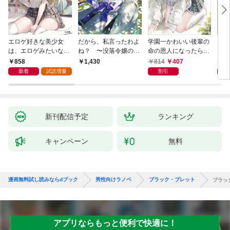
エロゲ好きな美少女
だから、私言ったわよ
学園一かわいい後輩の
くた
は、エロゲみたいなこ
ね？ 〜没落令嬢の案
命の恩人になったら、
ども
と全部シてほしい【電
外楽しい領地改革〜
通い妻になって関係を
858
814
407
8
1,430
子ＳＳ特典付き】
迫ってくる。
新着
試読増量
割引
新刊配信予定
ランキング
キャンペーン
無料
漫画無料試し読みならdブック
男性向けラノベ
ブラック・ブレット
ブラッ
アプリならもっと便利で快適に！