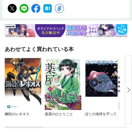
あわせてよく買われている本
鋼殻のレギオス
薬屋のひとりごと
ぼくの地球を守って
ドラ