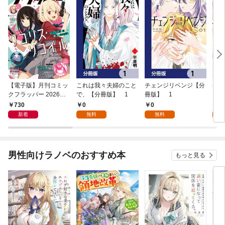
【電子版】月刊コミッ
これは我々夫婦のこと
チェンジリベンジ【分
チェ
クフラッパー 2026年9
で、【分冊版】 1
冊版】 1
月号
730
0
0
7
新着
無料
無料
試
男性向けラノベのおすすめ本
もっと見る