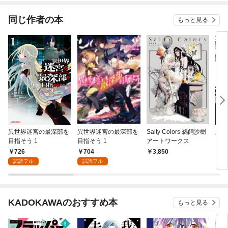
同じ作者の本
もっと見る
異世界迷宮の最深部を
異世界迷宮の最深部を
Salty Colors 鵜飼沙樹
異世
目指そう 1
目指そう 1
アートワークス
リザ
い夜
726
704
3,850
2
試読フル
試読フル
KADOKAWAのおすすめ本
もっと見る