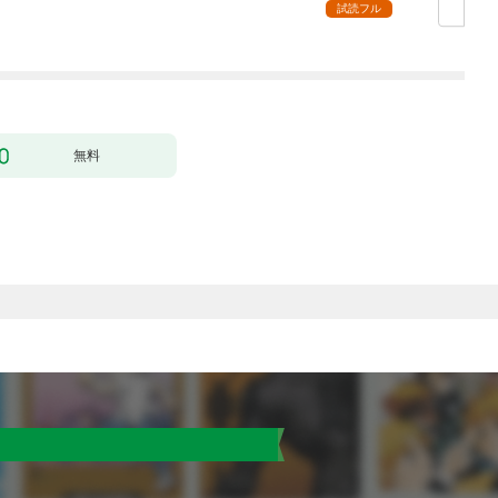
ー】
超強化して最強パーテ
試読フル
ィー目指します～【単
行本版】 1巻
無料