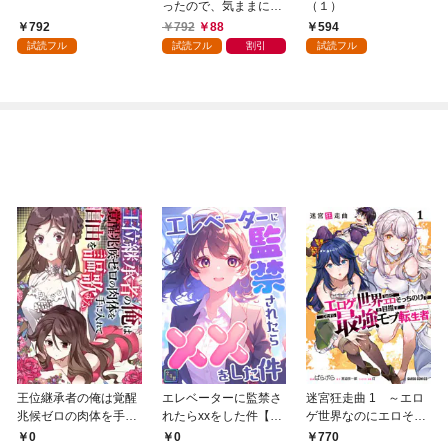
ったので、気ままに魔
（１）
術を極めます（１）
792
792
88
594
試読フル
試読フル
割引
試読フル
王位継承者の俺は覚醒
エレベーターに監禁さ
迷宮狂走曲 1 ～エロ
兆候ゼロの肉体を手に
れたらxxをした件【全
ゲ世界なのにエロそっ
入れて自由を謳歌す
年齢版】(1)
ちのけでひたすら最強
0
0
770