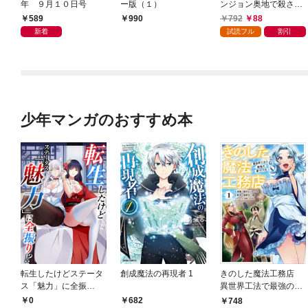
年 ９月１０日号
ー版（１）
ンジョン奥地で殺され
かけたがギフト『無限
589
792
88
990
ガチャ』でレベル９９
新着
試読フル
割引
９９の仲間達を手に入
れて元パーティーメン
バーと世界に復讐＆
『ざまぁ！』します！
（１）
少年マンガのおすすめ本
転生したけどステータ
創成魔法の再現者 1
きのした魔法工務店
ス「魅力」に全振
異世界工法で最強の家
り！？(1)
づくりを（コミック）
0
682
748