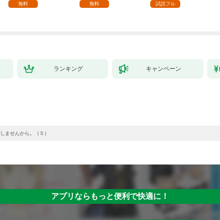
る。1
を目指すモブ転生者～
無料
無料
試読フル
ランキング
キャンペーン
しませんから。（５）
アプリならもっと便利で快適に！