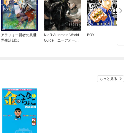
アラフォー賢者の異世
NieR:Automata World
BOY
界生活日記
Guide ニーアオート
マタ 美術記録集 ≪
廃墟都市調査報告書≫
もっと見る