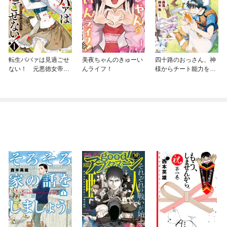
転生ババァは見過ごせ
美夜ちゃんのきゅーい
四十路のおっさん、神
ない！ 元悪徳女帝の
んライフ！
様からチート能力を９
二周目ライフ
個もらう