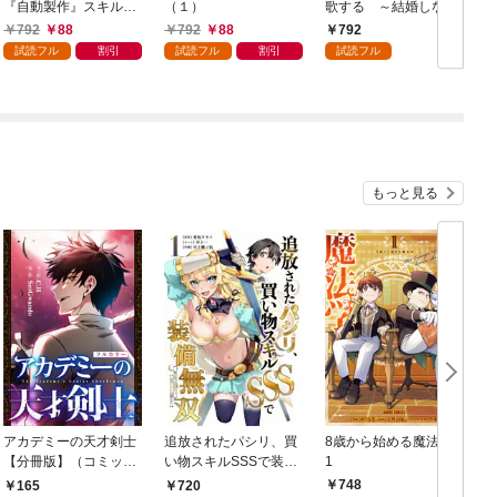
『自動製作』スキルで
（１）
歌する ～結婚しない
領地を爆速で開拓し最
男の優雅なおひとりさ
792
88
792
88
792
強の村を作ってしまう
まライフ～（１）
試読フル
割引
試読フル
割引
試読フル
～最強クラフトスキル
で始める、楽々領地開
拓スローライフ～
（１）
もっと見る
アカデミーの天才剣士
追放されたパシリ、買
8歳から始める魔法学
【分冊版】（コミッ
い物スキルSSSで装備
1
ク） １話【フルカラ
無双 ～買ったモノを
748
165
720