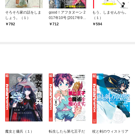
そろそろ家の話をしま
good！アフタヌーン 2
もう、しませんから。
しょう。（１）
017年10号 [2017年9月
（１）
7日発売]
792
712
594
魔女と傭兵（１）
転生したら第七王子だ
杖と剣のウィストリア