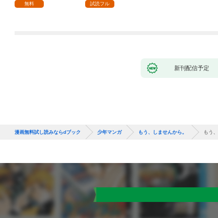
１
無料
試読フル
新刊配信予定
漫画無料試し読みならdブック
少年マンガ
もう、しませんから。
もう、