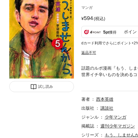
マンガ
594
(税込)
ポイン
5
pt
獲得
dカード利用でさらにポイント+2
返品不可
話題のルポ漫画『もう、しま
世界イチ辛いものを決めるコ
つかいに行かされて……。極
試し読み
けれど、基本は体を張って、
著者
西本英雄
出版社
講談社
ジャンル
少年マンガ
掲載誌
週刊少年マガジン
シリーズ
もう、しません