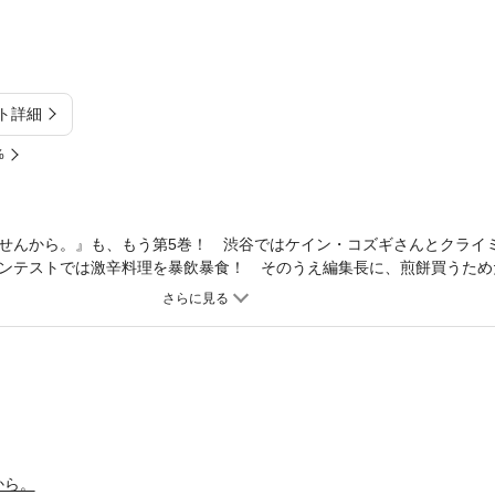
ト詳細
%
せんから。』も、もう第5巻！ 渋谷ではケイン・コズギさんとクライ
ンテストでは激辛料理を暴飲暴食！ そのうえ編集長に、煎餅買うため
めつけは、極寒の禅寺で修行に励む!! 時にはカワイイ芸能人に会って
命も懸けてルポしてます!!
から。