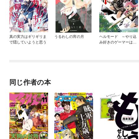
真の実力はギリギリま
うるわしの宵の月
ヘルモード ～やり込
で隠していようと思う
み好きのゲーマーは廃
設定の異世界で無双す
る～はじまりの召喚士
同じ作者の本