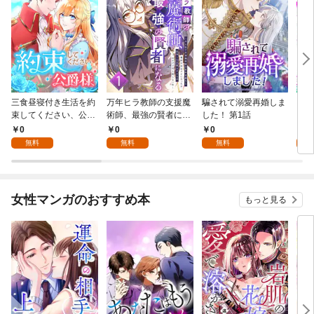
三食昼寝付き生活を約
万年ヒラ教師の支援魔
騙されて溺愛再婚しま
ヒト
束してください、公爵
術師、最強の賢者にな
した！ 第1話
様 1話
る～不人気の支援魔術
0
0
0
0
師は給料泥棒だと魔術
無料
無料
無料
大学をクビになった
が、出世した元教え子
たちのおかげで何も困
らない件～ 第1話
女性マンガのおすすめ本
もっと見る