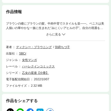
作品情報
ブラウンの瞳にブラウンの髪。中肉中背でスタイルも並――。ベニスは美
人揃いの華やかな一族に生まれた“みにくいアヒルの子”。自分の境遇を運
命と受け入れ目立たぬように生きてきた。そんな彼女に突然変化が起こ
る。夜毎、美女から美女へ渡り歩くプレイボーイの社長、カート・ブリテ
ンの個人秘書に大抜擢されたのだ。部下にも美人を選り好みすると噂され
る彼。よりによって秘書課イチ凡庸な私を選んだのはなぜ？ 一方、カート
著者
ディクシー・ブラウニング
別府ちづ子
には、傲慢すぎる思惑があって――!?
出版社
SBCr
ジャンル
女性マンガ
レーベル
ハーレクインコミックス
シリーズ
乙女の星座【分冊】
電子版配信開始日
2022/10/07
ファイルサイズ
2.32 MB
作品をシェアする