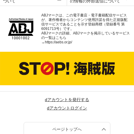
ついて
の情報の外部送信について
ABJマークは、この電子書店・電子書籍配信サービス
が、著作権者からコンテンツ使用許諾を得た正規版配
信サービスであることを示す登録商標（登録番号 第
6091713号）です。
ABJマークの詳細、ABJマークを掲示しているサービス
の一覧はこちら
→
https://aebs.or.jp/
dアカウントを発行する
dアカウントログイン
ページトップへ