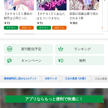
【タテヨミ】1.運命の
【タテヨミ】1.あなた
岩肌の花嫁は愛で溶か
愛し
相手は上司だった
はもういりません
される 1巻
い 
71
71
1
363
タテヨミ
試読フル
タテヨミ
試読フル
試
新刊配信予定
ランキング
キャンペーン
無料
漫画無料試し読みならdブック
女性マンガ
乙女の星座【分冊】
乙女の星座
アプリならもっと便利で快適に！