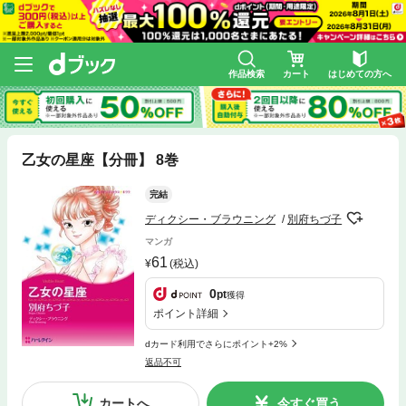
作品検索
カート
はじめての方へ
乙女の星座【分冊】 8巻
完結
ディクシー・ブラウニング
別府ちづ子
マンガ
61
(税込)
0
pt
獲得
ポイント詳細
dカード利用でさらにポイント+2%
返品不可
カートへ
今すぐ買う