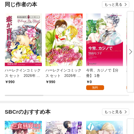
OMI
同じ作者の本
もっと見る
ハーレクインコミック
ハーレクインコミック
今宵、カジノで【分
惑い
ス セット 2026年 vo
ス セット 2026年 vo
冊】 1巻
【分
l.803
l.799
0
0
990
990
無料
SBCrのおすすめ本
もっと見る