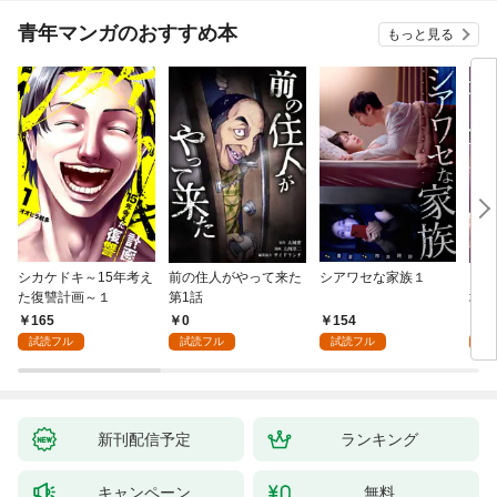
青年マンガのおすすめ本
もっと見る
シカケドキ～15年考え
前の住人がやって来た
シアワセな家族１
16
た復讐計画～１
第1話
地獄
165
0
154
1
試読フル
試読フル
試読フル
試
新刊配信予定
ランキング
キャンペーン
無料