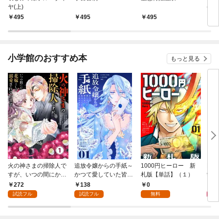
ヤ(上)
(て
495
495
495
4
小学館のおすすめ本
もっと見る
火の神さまの掃除人で
追放令嬢からの手紙～
1000円ヒーロー 新
DIM
すが、いつの間にか花
かつて愛していた皆さ
札版【単話】（１）
9.
嫁として溺愛されてい
まへ 私のことなどお忘
272
138
0
8
ます【単話】（１）
れですか？～【単話】
試読フル
試読フル
無料
（１）