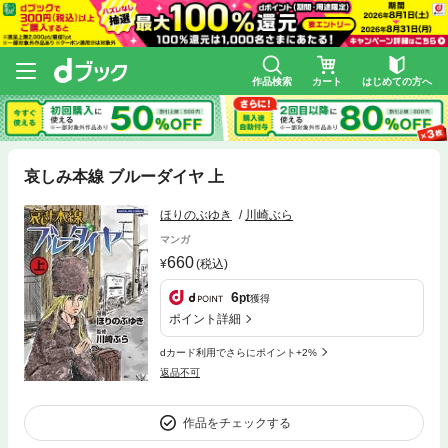
作品検索
カート
はじめての方へ
哀しみ本線 ブルーダイヤ 上
ほりのぶゆき
川崎ぶら
マンガ
660
(税込)
6
pt
獲得
ポイント詳細
dカード利用でさらにポイント+2%
返品不可
作品をチェックする