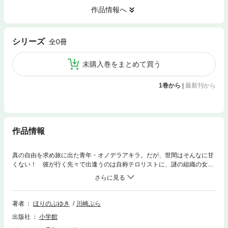
作品情報へ
シリーズ
全0冊
未購入巻をまとめて買う
1巻から
|
最新刊から
作品情報
真の自由を求め旅に出た青年・オノデラアキラ。だが、世間はそんなに甘
くない！ 彼が行く先々で出逢うのは自称テロリストに、謎の組織の女。
そして黒い“寅”！ 可笑しなヤツらの哀愁的ロードムービー・コメディ出
発！
著者
ほりのぶゆき
川崎ぶら
出版社
小学館