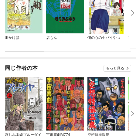
出かけ親
店もん
僕の心のヤバイやつ
東京
同じ作者の本
もっと見る
哀しみ本線ブルーダイ
宇宙喜劇M774
空想特撮温泉
てれ