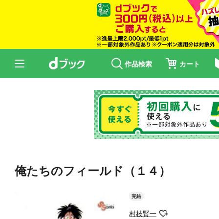
作品検索
カート
俺たちのフィールド（１４）
完結
村枝賢一