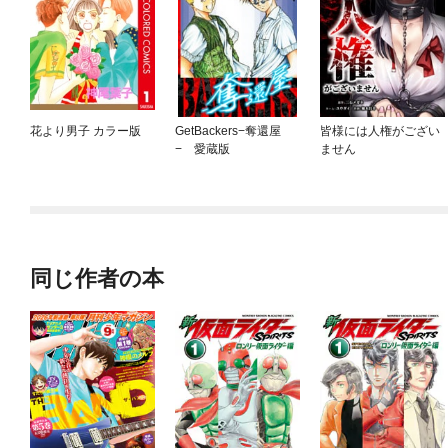
花より男子 カラー版
GetBackers−奪還屋
皆様には人権がござい
− 愛蔵版
ません
同じ作者の本