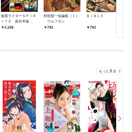
仮面ライダーＳＰＩＲ
村枝賢一短編集（１）
ＢＩＢＬＥ
ＩＴＳ 超合本版
ウルフガン
（１）
3,168
792
792
もっと見る