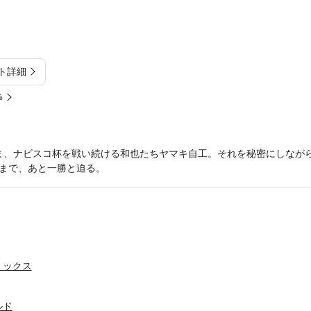
ト詳細
%
ま、ナビスコ杯を戦い続ける和也たちヤマキ自工。それを秘密にしなが
まで、あと一勝と迫る。
ミックス
ルド