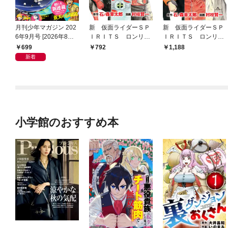
月刊少年マガジン 202
新 仮面ライダーＳＰ
新 仮面ライダーＳＰ
6年9月号 [2026年8月6
ＩＲＩＴＳ ロンリー
ＩＲＩＴＳ ロンリー
日発売]
仮面ライダー編（１）
仮面ライダー編 特装
699
792
1,188
版（１）
新着
小学館のおすすめ本