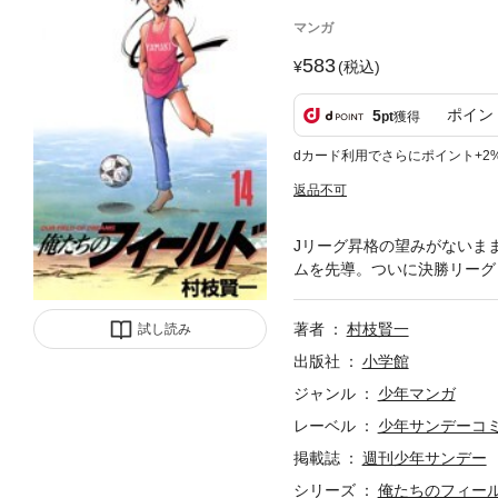
マンガ
583
(税込)
ポイン
5
pt
獲得
dカード利用でさらにポイント+2
返品不可
Jリーグ昇格の望みがないま
ムを先導。ついに決勝リーグ
著者
村枝賢一
試し読み
出版社
小学館
ジャンル
少年マンガ
レーベル
少年サンデーコ
掲載誌
週刊少年サンデー
シリーズ
俺たちのフィー