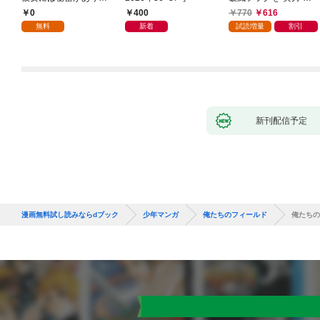
した(1)
叩き折っていたら、い
0
400
770
616
つの間にかヒロイン達
無料
新着
試読増量
割引
から英雄視されるよう
になった件（コミッ
ク） 1巻
新刊配信予定
漫画無料試し読みならdブック
少年マンガ
俺たちのフィールド
俺たちの