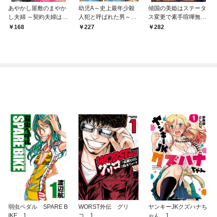
あやかし屋敷のまやか
幼児A～史上最年少殺
傾国の美姫はステータ
し夫婦 ～契約夫婦は鎌
人犯と呼ばれた男～
ス変更で素手喧嘩無敗
倉で妖怪の集う家を守
【単話】（１）
になりました【単話】
168
227
282
る～【単話】（１）
（１）
弱虫ペダル SPARE B
WORST外伝 グリ
ヤンキーJKクズハナち
IKE 1
コ 1
ゃん 1