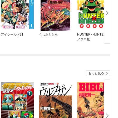
アイシールド21
うしおととら
HUNTER×HUNTER モ
A
ノクロ版
もっと見る