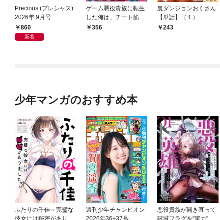
Precious (プレシャス)
ゲーム悪役貴族に転生
裏ダンジョンおくさん
2026年 9月号
した俺は、チート筋肉
【単話】（１）
で無双する【単話】
860
356
243
（１）
新着
少年マンガのおすすめ本
ふたりの千佳～完璧な
週刊少年チャンピオン
悪役貴族が開き直って
彼女には秘密がありま
2026年36+37号
破滅フラグを“実力”で