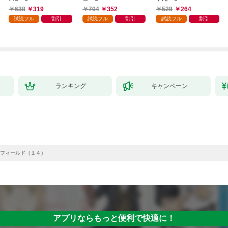
638
319
704
352
528
264
試読フル
割引
試読フル
割引
試読フル
割引
ランキング
キャンペーン
フィールド（１４）
アプリならもっと便利で快適に！