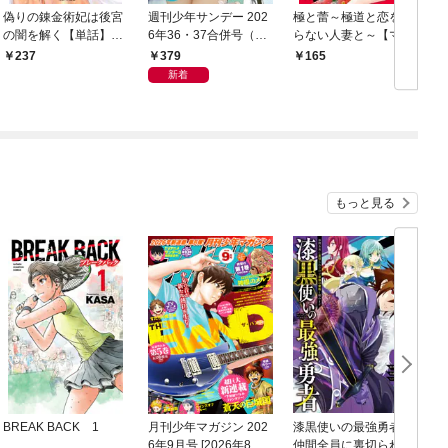
偽りの錬金術妃は後宮
週刊少年サンデー 202
極と蕾～極道と恋を知
の闇を解く【単話】
6年36・37合併号（20
らない人妻と～【マイ
（１）
26年8月5日発売号）
クロ】（１）
379
237
165
新着
もっと見る
BREAK BACK 1
月刊少年マガジン 202
漆黒使いの最強勇者
6年9月号 [2026年8月6
仲間全員に裏切られた