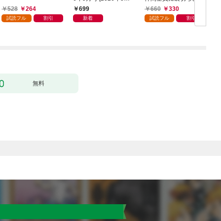
日発売]
ので最強の魔物と組み
528
264
699
660
330
ます 1巻
試読フル
割引
新着
試読フル
割引
無料