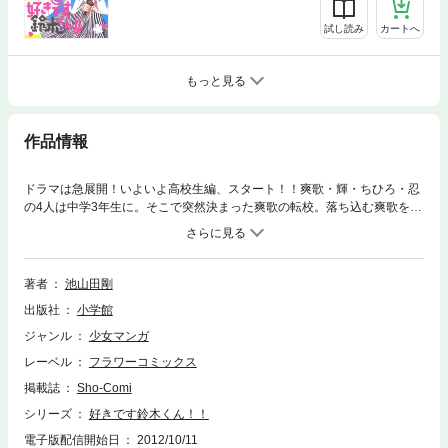
試し読み
カートへ
もっと見る
作品情報
ドラマは急展開！いよいよ高校生編、スタート！！爽歌・輝・ちひろ・忍
の4人は中学3年生に。そこで突然決まった爽歌の転校。落ち込む爽歌を励
まそうと輝がデートを計画。出かけた海で、愛と別れの寂しさを体いっぱ
いで感じた2人。そして学校では爽歌の最後の舞台。全生徒が注目する
中、急に演技ができなくなった爽歌に、客席からの輝の愛の告白で自分を
取り戻し、爽歌は最高の演技を披露する。引っ越し当日、たくさんの想い
著者
池山田剛
出を胸に結婚の約束をして別れた爽歌と輝…。しかしそれが輝が爽歌を見
出版社
小学館
た最後の夏になった…そして2年後、17歳の季節が始まる。
ジャンル
少女マンガ
レーベル
フラワーコミックス
掲載誌
Sho-Comi
シリーズ
好きです鈴木くん！！
電子版配信開始日
2012/10/11