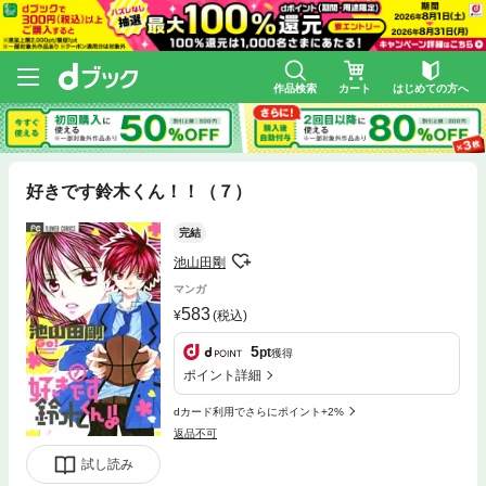
作品検索
カート
はじめての方へ
好きです鈴木くん！！（７）
完結
池山田剛
マンガ
583
(税込)
5
pt
獲得
ポイント詳細
dカード利用でさらにポイント+2%
返品不可
試し読み