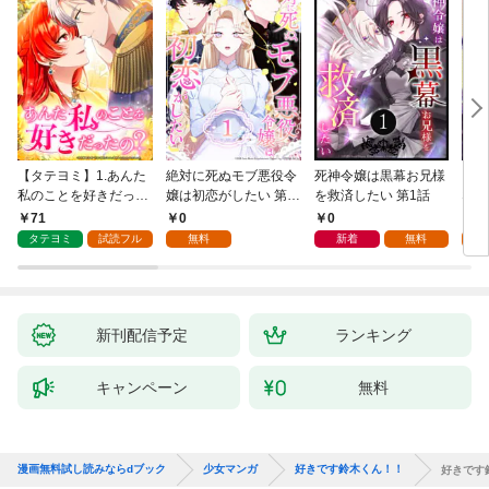
【タテヨミ】1.あんた
絶対に死ぬモブ悪役令
死神令嬢は黒幕お兄様
レベ
私のことを好きだった
嬢は初恋がしたい 第1
を救済したい 第1話
なり
の？
話
71
0
0
0
タテヨミ
試読フル
無料
新着
無料
新刊配信予定
ランキング
キャンペーン
無料
漫画無料試し読みならdブック
少女マンガ
好きです鈴木くん！！
好きです