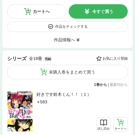
カートへ
今すぐ買う
作品をチェックする
作品情報へ
全18冊
シリーズ
お気に入り登録
完結
未購入巻をまとめて買う
1巻から
|
最新刊から
好きです鈴木くん！！（１）
583
試し読み
カートへ