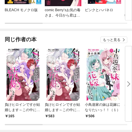
BLEACH モノクロ版
comic Berry’sお気の毒
ピンクとハバネロ
シン
さま、今日から君は俺
転生
の妻
王子
す［
同じ作者の本
もっと見る
負けヒロインですが結
負けヒロインですが結
小鳥遊家の妹は花嫁に
小鳥
婚します～この中に私
婚します～この中に私
なりたいっ！！（１）
なり
の夫がいる！？～【マ
の夫がいる！？～
クロ
165
583
506
1
イクロ】（１）
（１）