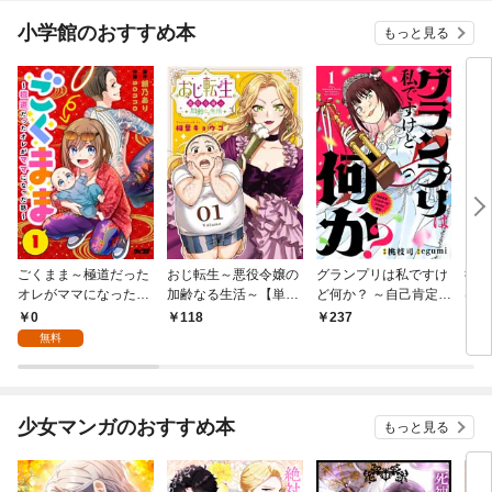
小学館のおすすめ本
もっと見る
ごくまま～極道だった
おじ転生～悪役令嬢の
グランプリは私ですけ
後宮
オレがママになった話
加齢なる生活～【単
ど何か？ ～自己肯定モ
は謎
～【単話】（１）
話】（１）
ンスターのミスコン無
（１
0
118
237
2
双～【単話】（１）
無料
少女マンガのおすすめ本
もっと見る