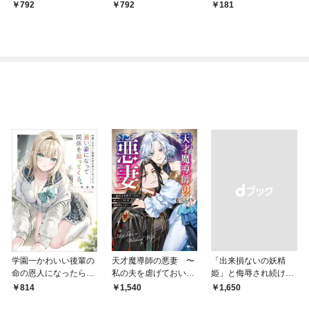
792
792
181
学園一かわいい後輩の
天才魔導師の悪妻 〜
「出来損ないの妖精
命の恩人になったら、
私の夫を虐げておいて
姫」と侮辱され続けた
通い妻になって関係を
戻ってこいとは呆れま
私
814
1,540
￥1,650
迫ってくる。
してよ？〜