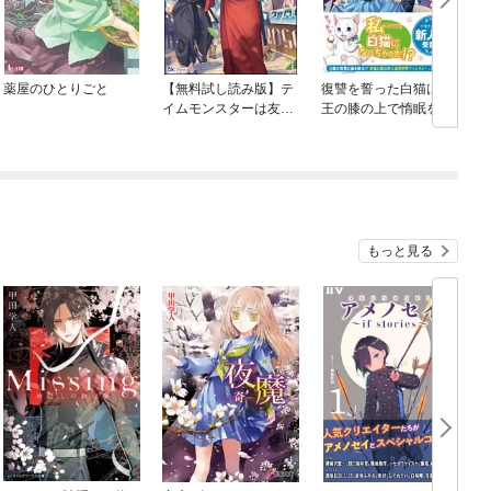
薬屋のひとりごと
【無料試し読み版】テ
復讐を誓った白猫は竜
イムモンスターは友達
王の膝の上で惰眠をむ
に入りますか？
さぼる
もっと見る