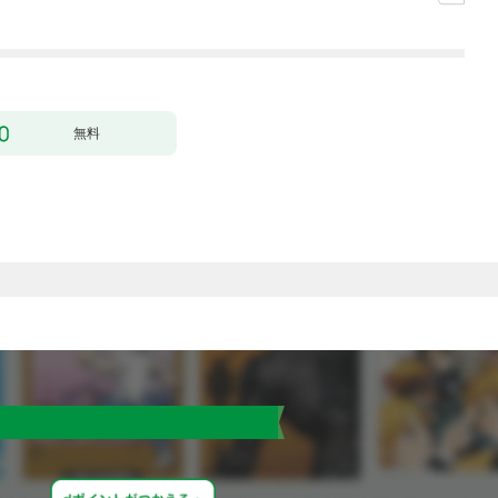
た。なんでだ〜！？1
特典に交換出来ます〜
無料