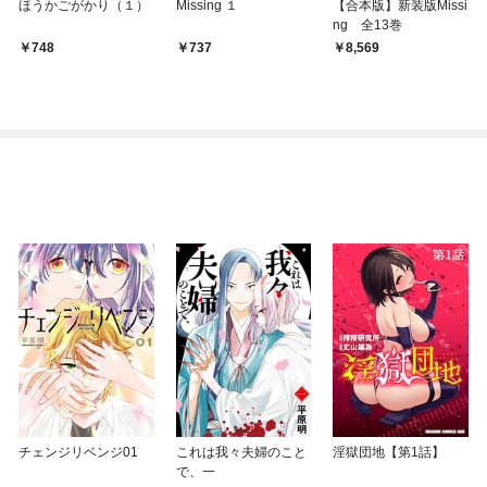
ほうかごがかり（１）
Missing １
【合本版】新装版Missi
ng 全13巻
748
737
8,569
チェンジリベンジ01
これは我々夫婦のこと
淫獄団地【第1話】
で、一