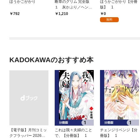
ほうかごがかり
断章のグリム 完全版
ほうかごがかり【分冊
１ 灰かぶり／ヘンゼ
版】 1
ルとグレーテル
0
792
1,210
無料
KADOKAWAのおすすめ本
【電子版】月刊コミッ
これは我々夫婦のこと
チェンジリベンジ【分
クフラッパー 2026年9
で、【分冊版】 1
冊版】 1