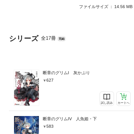
ファイルサイズ
14.56 MB
シリーズ
全17冊
完結
断章のグリムI 灰かぶり
627
試し読み
カートへ
断章のグリムIV 人魚姫・下
583