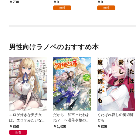
月号
0
0
￥730
無料
無料
男性向けラノベのおすすめ本
エロゲ好きな美少女
だから、私言ったわよ
くたばれ愛しの魔術師
は、エロゲみたいなこ
ね？ 〜没落令嬢の案
ども
と全部シてほしい【電
外楽しい領地改革〜
858
1,430
836
子ＳＳ特典付き】
新着