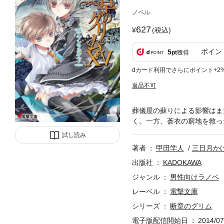
ノベル
627
(税込)
ポイン
5
pt
獲得
dカード利用でさらにポイント+2
返品不可
葬儀屋の蘇りによる影響はま
く。一方、蒼衣の窮地を救っ
試し読み
著者
甲田学人
三日月か
出版社
KADOKAWA
ジャンル
男性向けラノベ
レーベル
電撃文庫
シリーズ
断章のグリム
電子版配信開始日
2014/07