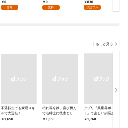
パイダーシルクで裁縫
国編】【分冊版】 1
国編】 ０１
0
0
836
を頑張ります！【分冊
無料
無料
試読フル
版】 1
もっと見る
不遇転生でも豪運スキ
枯れ専令嬢、喜び勇ん
アプリ『異世界ポイン
ルで大逆転！
で老紳士に後妻として
ト』で楽しい副業生
嫁いだら、待っていた
活 〜貯めたポイント
￥1,650
￥1,650
￥1,760
￥
のは二十歳の青年でし
は現実でお金や様々な