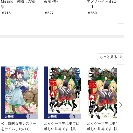
Missing 神隠しの物
夜魔 -奇-
アメノセイ～ if stories
語
～ 1
715
627
550
もっと見る
私、蜘蛛なモンスター
乙女ゲー世界はモブに
乙女ゲー世界はモブに
をテイムしたので、ス
厳しい世界です【共和
厳しい世界です【共和