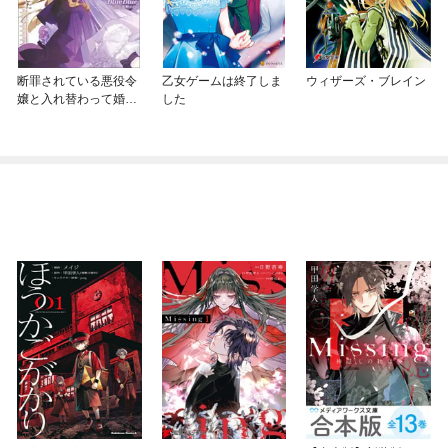
断罪されている悪役令
乙女ゲームは終了しま
ウィザーズ・ブレイン
嬢と入れ替わって婚約
した
者たちをぶっ飛ばした
ら、溺愛が待っていま
した