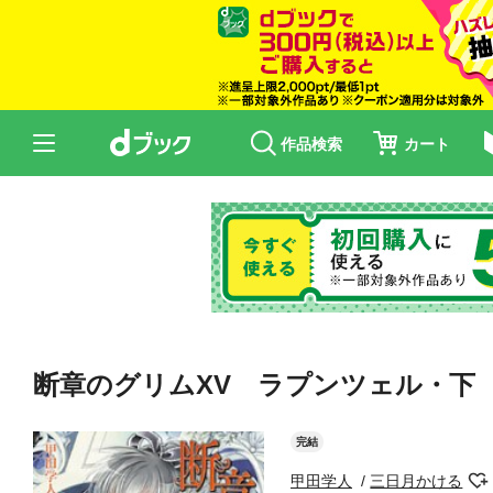
作品検索
カート
断章のグリムXV ラプンツェル・下
完結
甲田学人
三日月かける