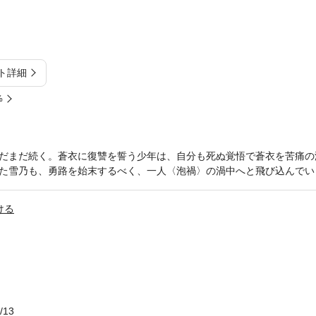
ト詳細
%
だまだ続く。蒼衣に復讐を誓う少年は、自分も死ぬ覚悟で蒼衣を苦痛の
た雪乃も、勇路を始末するべく、一人〈泡禍〉の渦中へと飛び込んでい
ける
/13