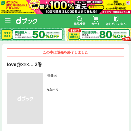
作品検索
カート
はじめての方へ
この本は販売を終了しました
love@×××… 2巻
雅亜公
返品不可