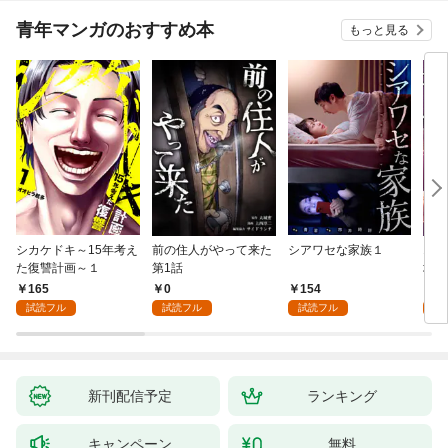
青年マンガのおすすめ本
もっと見る
シカケドキ～15年考え
前の住人がやって来た
シアワセな家族１
16
た復讐計画～１
第1話
地獄
165
0
154
1
試読フル
試読フル
試読フル
試
新刊配信予定
ランキング
キャンペーン
無料