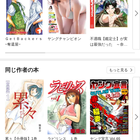
ＧｅｔＢａｃｋｅｒｓ
ヤングチャンピオン
不遇職【鑑定士】が実
［カ
−奪還屋−
は最強だった ～奈落
ッチ
で鍛えた最強の【神
眼】で無双する～
同じ作者の本
もっと見る
累々【合冊版】1巻
ラビリンス １巻
ヤング宣言 Vol.46
累々