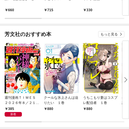
660
715
330
1
芳文社のおすすめ本
もっと見る
週刊漫画ＴＩＭＥＳ
クールな氷上さんは迫
うちこもり妻はコスプ
へな
２０２６年８／２１・
りたい １巻
レ配信者 １巻
話焼
２８合併号
巻
385
880
880
8
新着