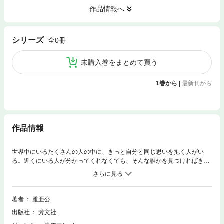
作品情報へ
シリーズ
全0冊
未購入巻をまとめて買う
1巻から
|
最新刊から
作品情報
世界中にいるたくさんの人の中に、きっと自分と同じ思いを抱く人がい
る。近くにいる人が分かってくれなくても、そんな誰かを見つければきっ
と何かが始まる…。メールで始まる新恋愛を描いた傑作集。
著者
雅亜公
出版社
芳文社