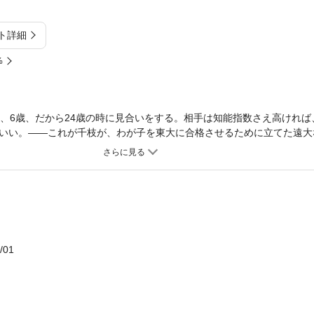
ト詳細
%
5、6歳、だから24歳の時に見合いをする。相手は知能指数さえ高ければ
いい。——これが千枝が、わが子を東大に合格させるために立てた遠大
牲にして計画を実行する妻と、それに疑問を感じながらも従わされるサ
係の断面を抉る。
/01