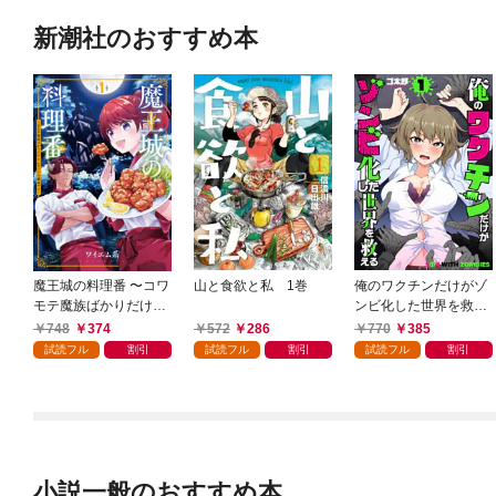
新潮社のおすすめ本
魔王城の料理番 〜コワ
山と食欲と私 1巻
俺のワクチンだけがゾ
モテ魔族ばかりだけ
ンビ化した世界を救え
ど、ホワイトな職場で
る 1巻
748
374
572
286
770
385
す〜 1巻
試読フル
割引
試読フル
割引
試読フル
割引
小説一般のおすすめ本