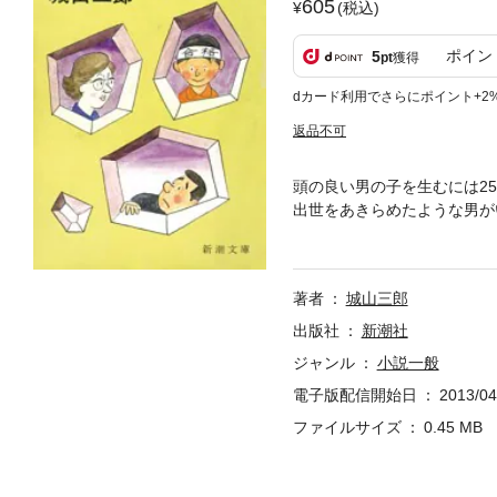
605
(税込)
ポイン
5
pt
獲得
dカード利用でさらにポイント+2
返品不可
頭の良い男の子を生むには2
出世をあきらめたような男が
階だった。あらゆるものを犠
を通し、現代の教育と親子関
著者
城山三郎
出版社
新潮社
ジャンル
小説一般
電子版配信開始日
2013/04
ファイルサイズ
0.45 MB