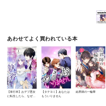
あわせてよく買われている本
【単行本】おデブ悪女
【タテヨミ】あなたは
結界師の一輪華
に転生したら、なぜか
もういりません
ラスボス王子様に執着
されています