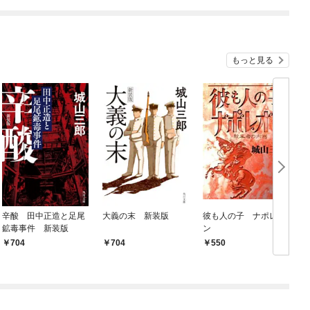
もっと見る
辛酸 田中正造と足尾
大義の末 新装版
彼も人の子 ナポレオ
鉱毒事件 新装版
ン
704
704
550