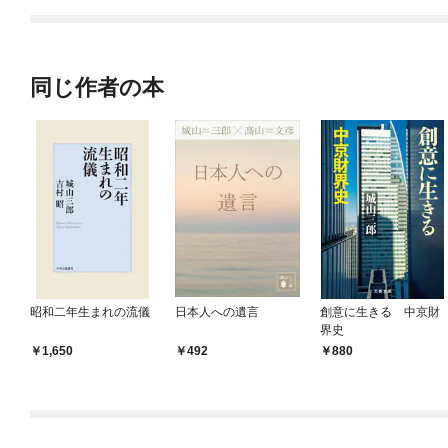
同じ作者の本
昭和二年生まれの流儀
日本人への遺言
創意に生きる 中京財
界史
1,650
492
880