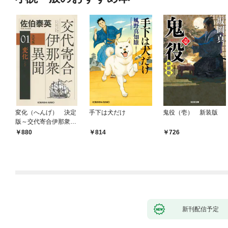
変化（へんげ） 決定
手下は犬だけ
鬼役（壱） 新装版
版～交代寄合伊那衆異
聞（1）～
880
814
726
新刊配信予定