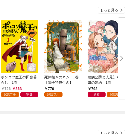
もっと見る
ポンコツ魔王の田舎暮
死体担ぎのネム 1巻
臆病公爵と人見知り令
らし 1巻
【電子特典付き】
嬢の婚約 1巻
1
726
363
770
792
試読フル
割引
試読フル
新着
試読増量
もっと見る