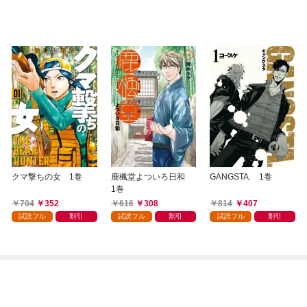
クマ撃ちの女 1巻
鹿楓堂よついろ日和
GANGSTA. 1巻
1巻
704
352
616
308
814
407
試読フル
割引
試読フル
割引
試読フル
割引