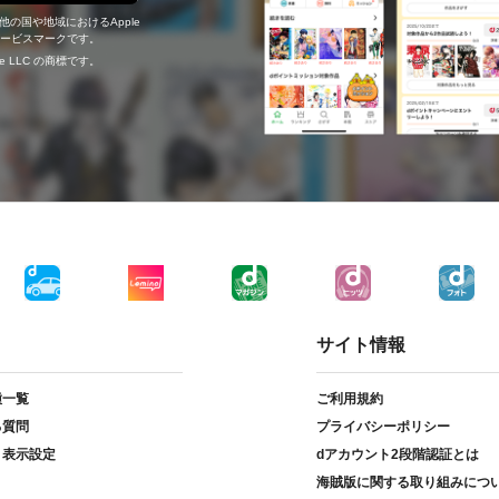
の他の国や地域におけるApple
c.のサービスマークです。
ogle LLC の商標です。
サイト情報
種一覧
ご利用規約
る質問
プライバシーポリシー
ト表示設定
dアカウント2段階認証とは
海賊版に関する取り組みにつ