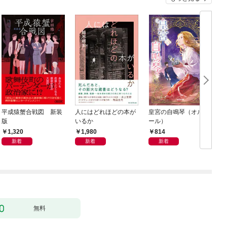
平成猿蟹合戦図 新装
人にはどれほどの本が
皇宮の自鳴琴（オルゴ
版
いるか
ール）
1,320
1,980
814
新着
新着
新着
無料