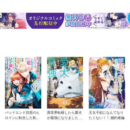
バッドエンド目前のヒ
異世界転移したら愛犬
王太子妃になんてなり
ロインに転生した私、
が最強になりました ～
たくない！！ 婚約者編
今世では恋愛するつも
シルバーフェンリルと
りがチートな兄が離し
俺が異世界暮らしを始