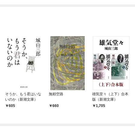
てくれません！？@C
めたら～ THE COMIC
OMIC
そうか、もう君はいな
無頼空路
雄気堂々（上下）合本
いのか（新潮文庫）
版（新潮文庫）
605
660
1,705