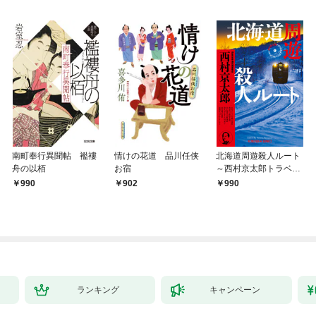
南町奉行異聞帖 襤褸
情けの花道 品川任侠
北海道周遊殺人ルート
舟の以栢
お宿
～西村京太郎トラベル
ミステリー・セレクシ
990
902
990
ョン（1）～
ランキング
キャンペーン