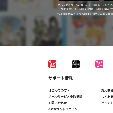
Appleのロゴ、App Storeは、米国もしくはそ
Inc.の商標です。App Storeは、Apple In
Google Play および Google Play ロゴは Go
サポート情報
はじめての方へ
対応機
メールサービス登録/解除
よくあ
お問い合わせ
ポイン
dアカウントログイン