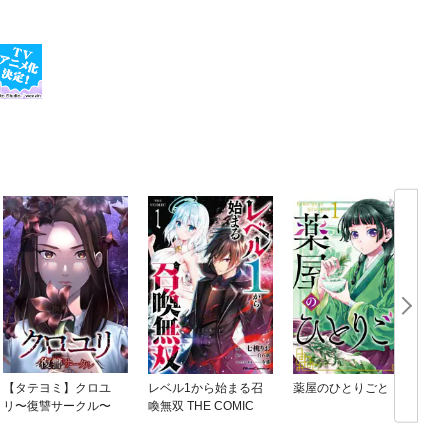
【タテヨミ】クロユ
レベル1から始まる召
薬屋のひとりごと
リ〜復讐サークル〜
喚無双 THE COMIC