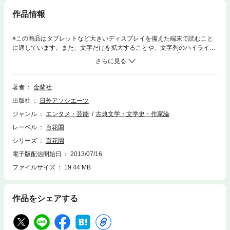
作品情報
※この商品はタブレットなど大きいディスプレイを備えた端末で読むこと
に適しています。また、文字だけを拡大することや、文字列のハイライ
ト、検索、辞書の参照、引用などの機能が使用できません。明治の頃、名
人による落語・講談を忠実に再現した速記本は、ある種の大衆文学として
人気を博していました。そんな速記本の中で最も支持されていたのが「百
花園」でした。本シリーズは、明治22（1889）年5月から明治33（190
著者
金蘭社
0）年11月に刊行された落語・講談速記本「百花園」（金蘭社刊）を完全
出版社
日外アソシエーツ
復刻したものです。大衆芸能史研究家で神田神保町の古書店「いにしえ文
庫」店主である岡田則夫氏所蔵の全240号を１ページずつ写真撮影してデ
ジャンル
エンタメ・芸能
古典文学・文学史・作家論
ジタル化しました。現在では入手困難な「百花園」を、手元で読むことが
レーベル
百花園
できます。高画質なので、文字やルビを拡大して見ることも可能です。明
治時代の舌耕文芸の全貌が見渡せ、当時の風俗や話し言葉を知るための資
シリーズ
百花園
料としても貴重です。（古書を元に制作した電子書籍ですので、その状態
電子版配信開始日
2013/07/16
により一部読みにくい箇所がございます。予めご了承くださいますようお
ファイルサイズ
19.44 MB
願いいたします。）
作品をシェアする