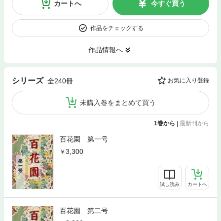
カートへ
今すぐ買う
作品をチェックする
作品情報へ
シリーズ
全240冊
お気に入り登録
未購入巻をまとめて買う
1巻から
|
最新刊から
百花園 第一号
3,300
試し読み
カートへ
百花園 第二号