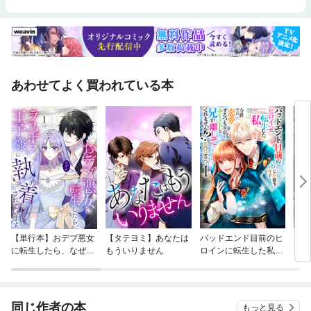
あわせてよく買われている本
【単行本】おデブ悪女
【タテヨミ】あなたは
バッドエンド目前のヒ
【タ
に転生したら、なぜか
もういりません
ロインに転生した私、
リ〜
ラスボス王子様に執着
今世では恋愛するつも
されています
りがチートな兄が離し
てくれません！？@C
OMIC
同じ作者の本
もっと見る