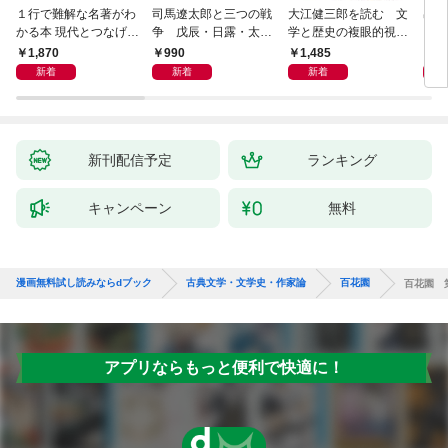
１行で難解な名著がわ
司馬遼太郎と三つの戦
大江健三郎を読む 文
出会
かる本 現代とつなげて
争 戊辰・日露・太平
学と歴史の複眼的視点
エッセンスをつかむ50
洋
から
1,870
990
1,485
1,
冊
新着
新着
新着
新刊配信予定
ランキング
キャンペーン
無料
漫画無料試し読みならdブック
古典文学・文学史・作家論
百花園
百花園 
アプリならもっと便利で快適に！