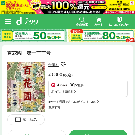
作品検索
カート
はじめての方へ
百花園 第一三三号
金蘭社
3,300
(税込)
30
pt
獲得
ポイント詳細
dカード利用でさらにポイント+2%
返品不可
試し読み