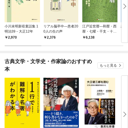
小川未明新収童話集 1
リアル脳卒中―患者20
江戸近世暦―和暦・西
認知
明治39－大正12年
0人の生の声
暦・七曜・干支・十二
図書
直・納音・二十八
書・
2,970
2,376
6,138
2,
（七）宿・二十四節
ニン
気・雑節
古典文学・文学史・作家論のおすすめ
もっと見る
本