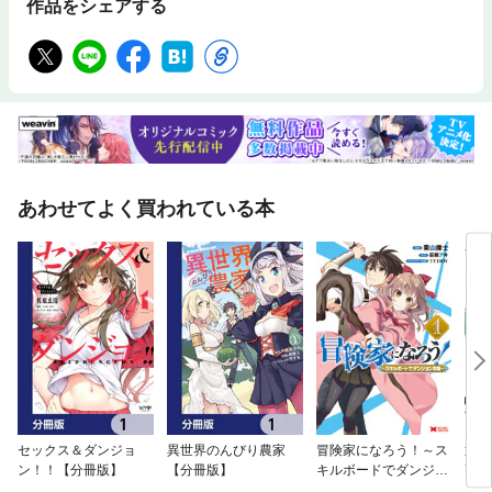
作品をシェアする
あわせてよく買われている本
セックス＆ダンジョ
異世界のんびり農家
冒険家になろう！～ス
辺境
ン！！【分冊版】
【分冊版】
キルボードでダンジョ
更予
ン攻略～（コミック）
ると