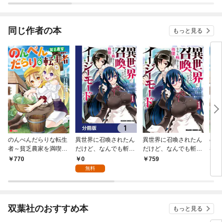
同じ作者の本
もっと見る
のんべんだらりな転生
異世界に召喚されたん
異世界に召喚されたん
のん
者～貧乏農家を満喫す
だけど、なんでも斬れ
だけど、なんでも斬れ
者～
～（コミック） 1
てしまう権能を手に入
てしまう権能を手に入
～（
0
770
759
1
れたのでイージーモー
れたのでイージーモー
1
無料
ドでした。【分冊版】
ドでした。 1
1
双葉社のおすすめ本
もっと見る