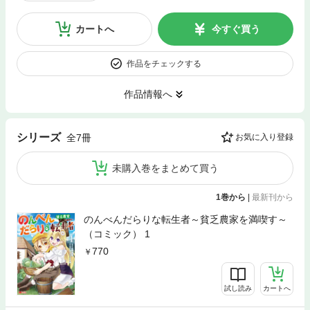
カートへ
今すぐ買う
作品をチェックする
作品情報へ
シリーズ
全7冊
お気に入り登録
未購入巻をまとめて買う
1巻から
|
最新刊から
のんべんだらりな転生者～貧乏農家を満喫す～
（コミック） 1
770
試し読み
カートへ