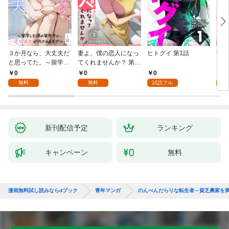
３か月なら、大丈夫だ
妻よ、僕の恋人になっ
ヒトグイ 第1話
世界
と思ってた。～留学し
てくれませんか？ 第1
レベ
た僕の留守中に、一途
話
0
0
0
0
な彼女が汚されるまで
無料
無料
試読フル
～ 1話
新刊配信予定
ランキング
キャンペーン
無料
漫画無料試し読みならdブック
青年マンガ
のんべんだらりな転生者～貧乏農家を