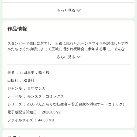
もっと見る
作品情報
スタンピード鎮圧に尽力し、王都に現れたホーンキマイラを討伐したアウ
ルたちはその功績によって王城に招かれ祝勝会に参加する事に。そんな
中、騒動の黒幕に繋がる重要人物であるフィレル伯爵が獄中で謎の死を遂
げる…。真の黒幕を追うアウルの前に以前オーネン村で戦った執事が、命
と引き換えに強大な力を引き出す「狂神水」を飲んで立ちはだかる…!!陰
謀を裏で操作していた意外な人物とは…？アウルは王都に迫る危機を食い
著者
止田卓史
咲く桜
止める事が出来るのか!?激戦の第7巻!!
出版社
双葉社
ジャンル
青年マンガ
レーベル
モンスターコミックス
シリーズ
のんべんだらりな転生者～貧乏農家を満喫す～（コミック）
電子版配信開始日
2026/05/27
ファイルサイズ
44.38 MB