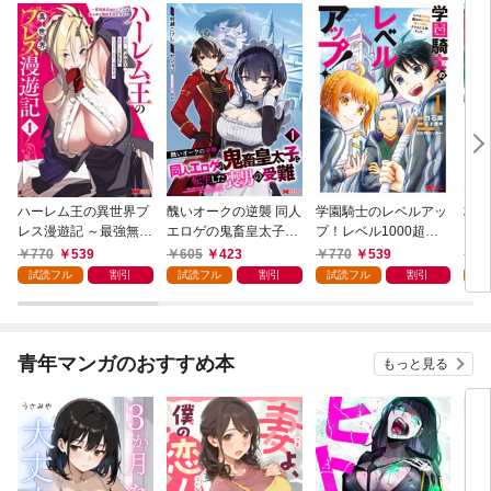
ハーレム王の異世界プ
醜いオークの逆襲 同人
学園騎士のレベルアッ
村人
レス漫遊記 ～最強無双
エロゲの鬼畜皇太子に
プ！レベル1000超え
ライ
のおじさんはあらゆる
転生した喪男の受難
の転生者、落ちこぼれ
770
539
605
423
770
539
7
種族を嫁にする～（コ
（コミック） 1
クラスに入学。そし
試読フル
割引
試読フル
割引
試読フル
割引
試
ミック） 1
て、（コミック） 1
青年マンガのおすすめ本
もっと見る