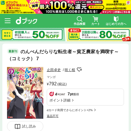
作品検索
カート
はじめての方へ
のんべんだらりな転生者～貧乏農家を満喫す～
最新刊
（コミック） 7
止田卓史
咲く桜
マンガ
792
(税込)
7
pt
獲得
ポイント詳細
dカード利用でさらにポイント+2%
返品不可
試し読み