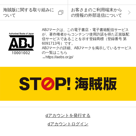
海賊版に関する取り組みに
お客さまのご利用端末から
ついて
の情報の外部送信について
ABJマークは、この電子書店・電子書籍配信サービス
が、著作権者からコンテンツ使用許諾を得た正規版配
信サービスであることを示す登録商標（登録番号 第
6091713号）です。
ABJマークの詳細、ABJマークを掲示しているサービス
の一覧はこちら
→
https://aebs.or.jp/
dアカウントを発行する
dアカウントログイン