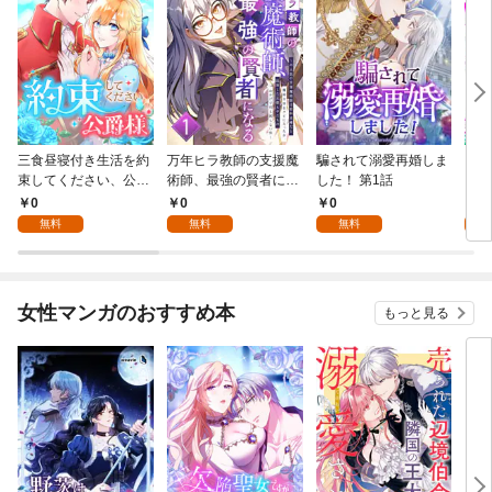
三食昼寝付き生活を約
万年ヒラ教師の支援魔
騙されて溺愛再婚しま
ヒト
束してください、公爵
術師、最強の賢者にな
した！ 第1話
様 1話
る～不人気の支援魔術
0
0
0
0
師は給料泥棒だと魔術
無料
無料
無料
大学をクビになった
が、出世した元教え子
たちのおかげで何も困
らない件～ 第1話
女性マンガのおすすめ本
もっと見る