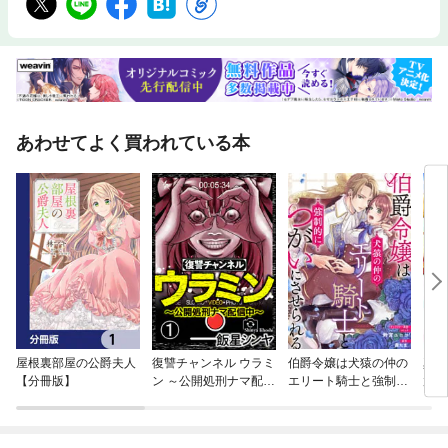
あわせてよく買われている本
屋根裏部屋の公爵夫人
復讐チャンネル ウラミ
伯爵令嬢は犬猿の仲の
真の
【分冊版】
ン ～公開処刑ナマ配信
エリート騎士と強制的
放さ
中～（分冊版）
につがいにさせられ
この
る 連載版
す 