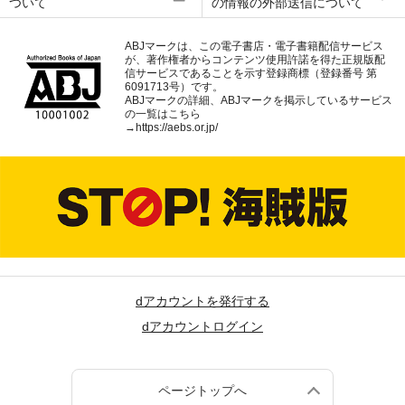
ついて
の情報の外部送信について
ABJマークは、この電子書店・電子書籍配信サービス
が、著作権者からコンテンツ使用許諾を得た正規版配
信サービスであることを示す登録商標（登録番号 第
6091713号）です。
ABJマークの詳細、ABJマークを掲示しているサービス
の一覧はこちら
→
https://aebs.or.jp/
dアカウントを発行する
dアカウントログイン
ページトップへ