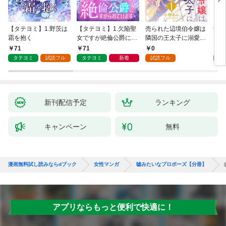
【タテヨミ】1.野茨は
【タテヨミ】1.欠陥聖
売られた辺境伯令嬢は
千鶴
霜を抱く
女ですが絶倫公爵にす
隣国の王太子に溺愛さ
に一
がられています
れる 1
【分
71
71
0
0
家の
タテヨミ
試読フル
タテヨミ
新着
試読フル
新刊配信予定
ランキング
キャンペーン
無料
漫画無料試し読みならdブック
女性マンガ
嘘みたいなプロポーズ【分冊】
アプリならもっと便利で快適に！