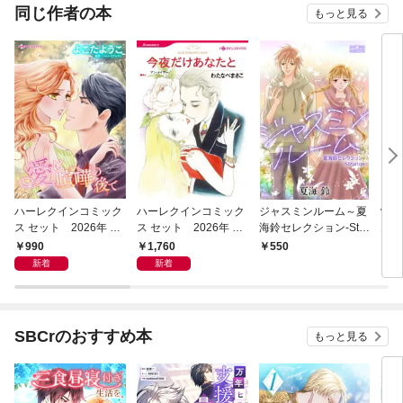
同じ作者の本
もっと見る
ハーレクインコミック
ハーレクインコミック
ジャスミンルーム～夏
vi
ス セット 2026年 vo
ス セット 2026年 vo
海鈴セレクション-Stra
エッ
l.941
l.1061
nge-～
ション
990
1,760
550
5
新着
新着
SBCrのおすすめ本
もっと見る