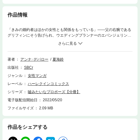
作品情報
「きみの婚約者はほかの女性とも関係をもっている」――父の右腕である
グリフィンにそう告げられ、ウエディングプランナーのエバンジェリンは
言葉を失った。結局今度の男性も、不動産会社社長を父にもつ彼女の資産
を狙うろくでなしだったのだ。けれどその言葉を彼の口からだけは聞きた
くなかった。グリフィンとは顔をあわせれば嫌味の応酬になる犬猿の仲な
のだ。彼に同情されるだなんて――だが次の瞬間、彼女を現実にひき戻し
著者
アンナ･デパロー
夏海鈴
たのは、その彼からの熱いキスだった！
出版社
SBCr
ジャンル
女性マンガ
レーベル
ハーレクインコミックス
シリーズ
嘘みたいなプロポーズ【分冊】
電子版配信開始日
2022/05/20
ファイルサイズ
2.09 MB
作品をシェアする