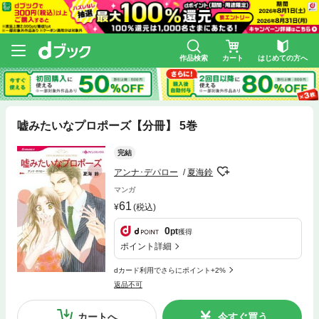
作品検索
カート
はじめての方へ
嘘みたいなプロポーズ【分冊】 5巻
完結
アンナ･デパロー
夏海鈴
マンガ
61
(税込)
0
pt
獲得
ポイント詳細
dカード利用でさらにポイント+2%
返品不可
カートへ
今すぐ買う