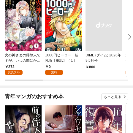
火の神さまの掃除人で
1000円ヒーロー 新
DIME (ダイム) 2026年
追放
すが、いつの間にか花
札版【単話】（１）
9.5月号
かつ
嫁として溺愛されてい
まへ
272
0
1
￥800
ます【単話】（１）
れで
試読フル
無料
試
（１
青年マンガのおすすめ本
もっと見る