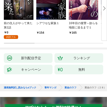
前の住人がやって来た
シアワセな家族１
16年目の復讐～奴らを
ベイ
第1話
地獄に送るまで１
エブ
版】
0
154
165
2
試読フル
新刊配信予定
ランキング
キャンペーン
無料
漫画無料試し読みならdブック
青年マンガ
黄金のラフ
黄金のラフ（２８）