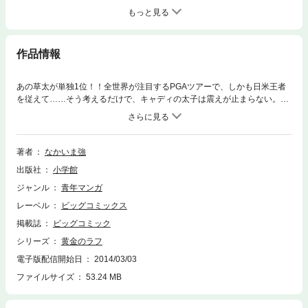
もっと見る
作品情報
あの草太が単独1位！！全世界が注目するPGAツアーで、しかも日米王者
を従えて……そう考えるだけで、キャディの太子は震えが止まらない。誰
でもプレッシャーを感じるこんな場面なのに、当の草太はバカまっしぐら
でノープロブレム状態！！でも、ホントに大丈夫…！？
著者
なかいま強
出版社
小学館
ジャンル
青年マンガ
レーベル
ビッグコミックス
掲載誌
ビッグコミック
シリーズ
黄金のラフ
電子版配信開始日
2014/03/03
ファイルサイズ
53.24 MB