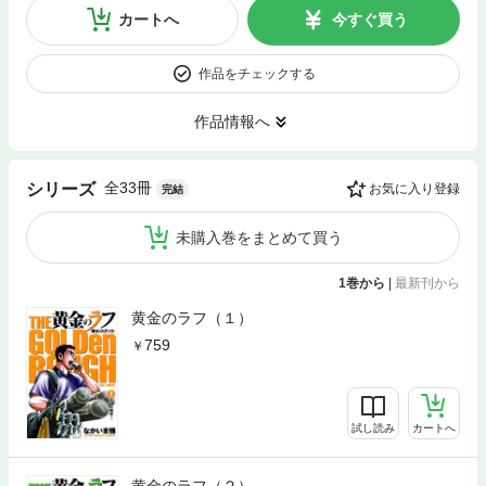
カートへ
今すぐ買う
作品をチェックする
作品情報へ
全33冊
シリーズ
お気に入り登録
完結
未購入巻をまとめて買う
1巻から
|
最新刊から
黄金のラフ（１）
759
試し読み
カートへ
黄金のラフ（２）