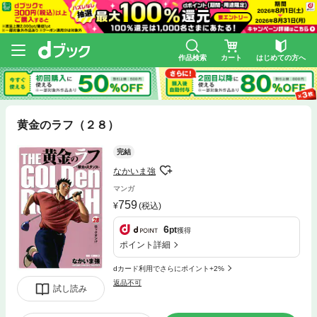
作品検索
カート
はじめての方へ
黄金のラフ（２８）
完結
なかいま強
マンガ
759
(税込)
6
pt
獲得
ポイント詳細
dカード利用でさらにポイント+2%
返品不可
試し読み