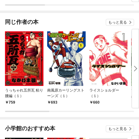
同じ作者の本
もっと見る
うっちゃれ五所瓦 粘り
南風原カーリングスト
ライスショルダー
黄金
腰編（１）
ーンズ（１）
（１）
恋～
759
693
660
7
小学館のおすすめ本
もっと見る