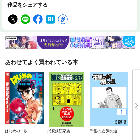
作品をシェアする
あわせてよく買われている本
はじめの一歩
浦安鉄筋家族
千里の旅 翔の道
SAK