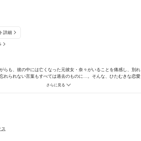
ト詳細
%
がらも、彼の中には亡くなった元彼女・奈々がいることを痛感し、別れ
忘れられない言葉もすべては過去のものに…。そんな、ひたむきな恋愛
にある親友という“壁”を越える時がきて…！？
クス