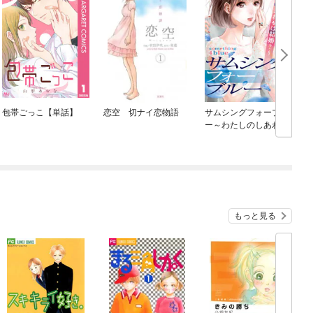
包帯ごっこ【単話】
恋空 切ナイ恋物語
サムシングフォーブル
ー～わたしのしあわせ
は結婚？～
もっと見る