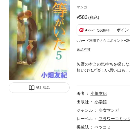
マンガ
583
(税込)
ポイン
5
pt
獲得
dカード利用でさらにポイント+2
返品不可
矢野の本当の気持ちを探しな
短いけれど楽しい思い出も、
を思う竹内だが、矢野との間
試し読み
著者
小畑友紀
出版社
小学館
ジャンル
少女マンガ
レーベル
フラワーコミッ
掲載誌
ベツコミ