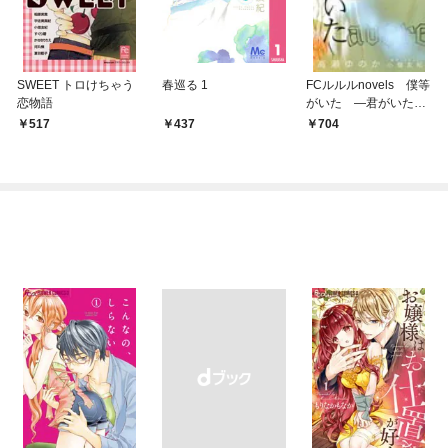
SWEET トロけちゃう
春巡る 1
FCルルルnovels 僕等
恋物語
がいた ―君がいた季
節―
517
437
704