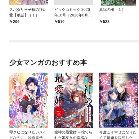
スパダリ王子様の狂い
ビッグコミック 2026
真綿の檻（１）
愛【単話】（１）
年16号（2026年8月7
日発売）
209
￥510
528
少女マンガのおすすめ本
即クビになりたいメイ
龍神の最愛婚 ～捨てら
今度こそ幸せになりた
ドなのに、冷血皇子に
れた姫巫女の幸福な嫁
くて離婚を決意したと