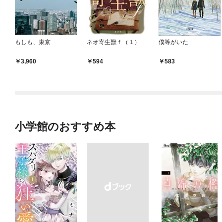
もしも、東京
ネオ寄生獣ｆ（１）
僕等がいた
3,960
594
583
小学館のおすすめ本