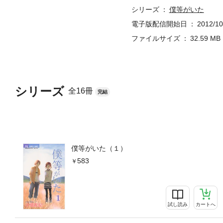
シリーズ
僕等がいた
電子版配信開始日
2012/10
ファイルサイズ
32.59 MB
シリーズ
全16冊
完結
僕等がいた（１）
583
試し読み
カートへ