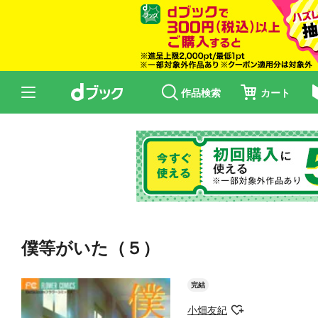
作品検索
カート
僕等がいた（５）
完結
小畑友紀