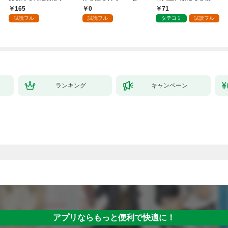
～１
負をすることになりま
させてみせます
165
0
71
した第1話
試読フル
試読フル
タテヨミ
試読フル
ランキング
キャンペーン
アプリならもっと便利で快適に！