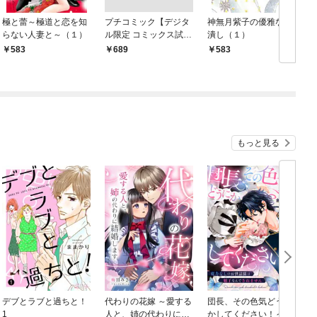
極と蕾～極道と恋を知
プチコミック【デジタ
神無月紫子の優雅な暇
らない人妻と～（１）
ル限定 コミックス試し
潰し（１）
読み特典付き】 2026
583
￥689
583
年9月号（2026年8月7
日発売）
もっと見る
デブとラブと過ちと！
代わりの花嫁 ～愛する
団長、その色気どうに
＆
1
人と、姉の代わりに結
かしてください！～魔