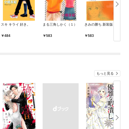
スキ キライ 好き。
まる三角しかく（１）
きみの勝ち 新装版
484
583
583
もっと見る