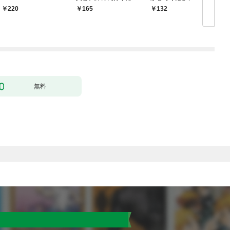
婚します～ 1
力なしのお世話係は魅
220
165
132
￥
了なんてされません～
１
無料