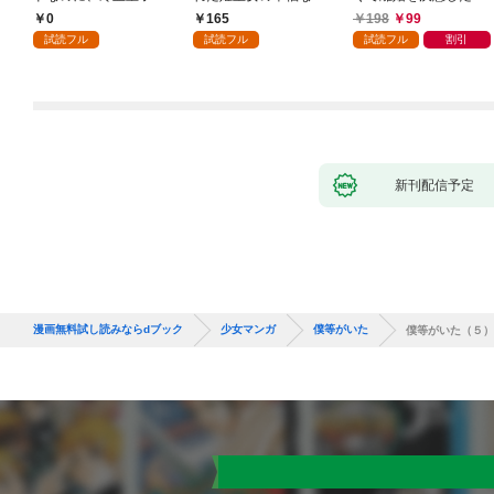
執着されています第1
入り～: 1
ころ、無表情な旦那様
0
165
198
99
話
が「愛してる」と言っ
試読フル
試読フル
試読フル
割引
てきました。1
新刊配信予定
漫画無料試し読みならdブック
少女マンガ
僕等がいた
僕等がいた（５）