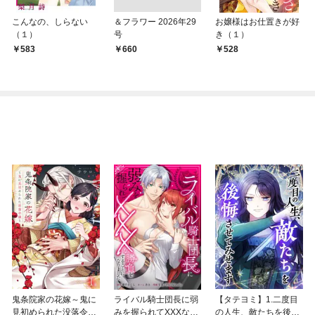
こんなの、しらない
＆フラワー 2026年29
お嬢様はお仕置きが好
（１）
号
き（１）
583
￥660
528
鬼条院家の花嫁～鬼に
ライバル騎士団長に弱
【タテヨミ】1.二度目
見初められた没落令嬢
みを握られてXXXな勝
の人生、敵たちを後悔