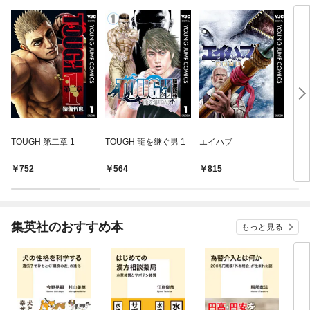
TOUGH 第二章 1
TOUGH 龍を継ぐ男 1
エイハブ
ドッ
（１
752
564
815
6
集英社のおすすめ本
もっと見る