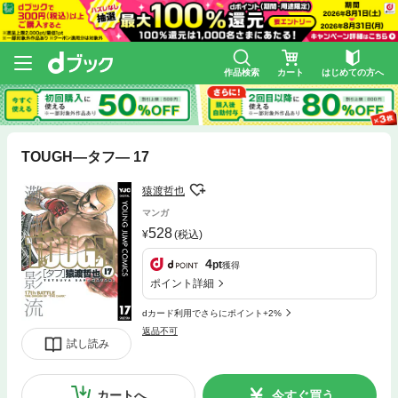
作品検索
カート
はじめての方へ
TOUGH―タフ― 17
猿渡哲也
マンガ
528
(税込)
4
pt
獲得
ポイント詳細
dカード利用でさらにポイント+2%
返品不可
試し読み
カートへ
今すぐ買う