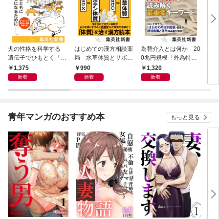
犬の性格を科学する
はじめての漢方相談薬
為替介入とは何か 20
大江
遺伝子でひもとく「最
局 水草体質とサボテ
0兆円規模「外為特
学と
良の友」の進化
ン体質
会」が生まれた謎
から
1,375
990
1,320
1,
新着
新着
新着
青年マンガのおすすめ本
もっと見る