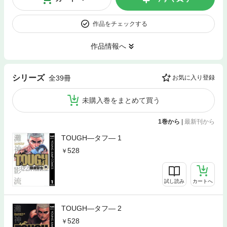
作品をチェックする
作品情報へ
シリーズ
全39冊
お気に入り登録
未購入巻をまとめて買う
1巻から
|
最新刊から
TOUGH―タフ― 1
528
試し読み
カートへ
TOUGH―タフ― 2
528