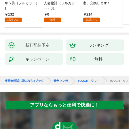
奪う男（フルカラー）
人妻物語（フルカラ
妻、交換します１
ごめ
1
ー）01
ない
132
0
214
1
試読フル
無料
試読フル
試
新刊配信予定
ランキング
キャンペーン
無料
漫画無料試し読みならdブック
青年マンガ
TOUGH―タフ―
TOUGH―タフ
アプリならもっと便利で快適に！