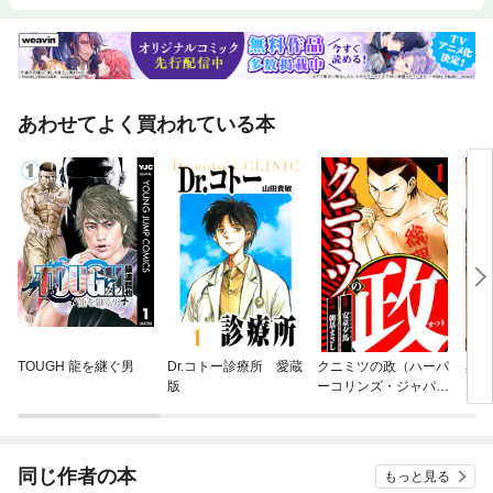
あわせてよく買われている本
TOUGH 龍を継ぐ男
Dr.コトー診療所 愛蔵
クニミツの政（ハーパ
異世
版
ーコリンズ・ジャパン
×アルト出版）
同じ作者の本
もっと見る