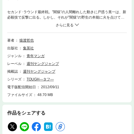
セカンド･ラウンド最終戦。”闇猿”の人間離れした動きに戸惑う熹一は、新
必殺技で反撃に出る。しかし、それが”闇猿”の野生の本能に火を点けてし
まった! 本能で応戦する熹一は、”闇猿”の心の中に潜む”闇”を見る…!! 一
方、試合中、非道な手段で”闇猿”を操るガンビーノに、鬼龍が接触……波
乱必至!!
著者
猿渡哲也
出版社
集英社
ジャンル
青年マンガ
レーベル
週刊ヤングジャンプ
掲載誌
週刊ヤングジャンプ
シリーズ
TOUGH―タフ―
電子版配信開始日
2012/09/11
ファイルサイズ
48.70 MB
作品をシェアする