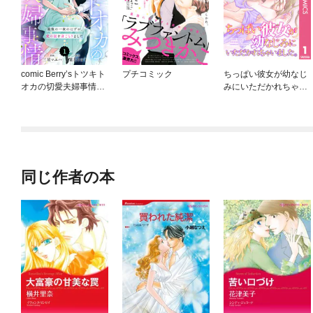
comic Berry’sトツキト
プチコミック
ちっぱい彼女が幼なじ
オカの切愛夫婦事情～
みにいただかれちゃい
最後の一夜のはずが、
ました。
愛の証を身ごもりまし
た～
同じ作者の本