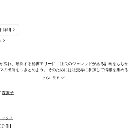
ト詳細
%
が流れ、動揺する秘書モリーに、社長のジャレッドがある計画をもちか
マの出所をつきとめよう。そのためには社交界に参加して情報を集める
進まなかった。地味な庶民の私がパーティーに混ざっても恥をかくだけ
れ、モリーは承諾する。はりきる母と叔母たちの手によってドレスアッ
森素子
ミックス
【分冊】