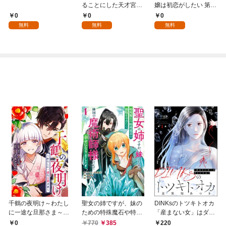
ることにした天才宮廷
嬢は初恋がしたい 第1
魔術師～辺境の地でス
話
0
0
0
ローライフを夢見る
無料
無料
無料
が、不届き者を倒して
いたら『最果ての魔
女』と呼ばれるように
なる～ 第1話
千鶴の夜明け～わたし
聖女の姉ですが、妹の
DINKsのトツキトオカ
に一途な旦那さま～
ための特殊魔石や特殊
「産まない女」はダメ
【分冊版】 1話「北条
薬草の採取をやめた
ですか？（分冊版）
0
770
385
220