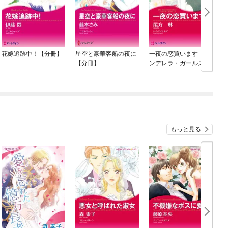
花嫁追跡中！【分冊】
星空と豪華客船の夜に
一夜の恋買います〈シ
【分冊】
ンデレラ・ガールズⅠ〉
【分冊】
もっと見る