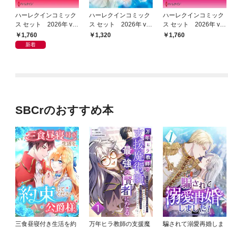
ハーレクインコミック
ハーレクインコミック
ハーレクインコミック
ス セット 2026年 vo
ス セット 2026年 vo
ス セット 2026年 vo
l.1066
l.860
l.918
1,760
1,320
1,760
新着
SBCrのおすすめ本
三食昼寝付き生活を約
万年ヒラ教師の支援魔
騙されて溺愛再婚しま