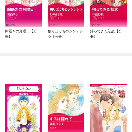
胸騒ぎの月曜日【分
独りぼっちのシンデレ
帰ってきた初恋【分
冊】
ラ【分冊】
冊】