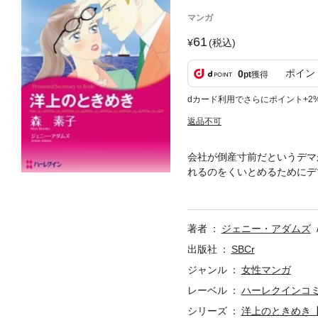
マンガ
61
(税込)
ポイン
0
pt
獲得
dカード利用でさらにポイント+2
返品不可
会社が倒産寸前だというデマ
れるのをくいとめるためにデ
行を求められたモリーは気が
片想いしている彼に押しきら
美しく変身し…!?
著者
ジェニー・アダムズ
出版社
SBCr
ジャンル
女性マンガ
レーベル
ハーレクインコ
シリーズ
洋上のときめき