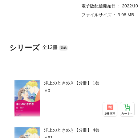
電子版配信開始日
2022/10
ファイルサイズ
3.98 MB
シリーズ
全12冊
完結
洋上のときめき【分冊】 1巻
0
1冊無料
カートへ
洋上のときめき【分冊】 4巻
61