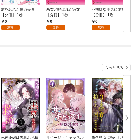
愛を忘れた億万長者
悪女と呼ばれた淑女
不機嫌なボスに愛を
【分冊】 1巻
【分冊】 1巻
【分冊】 1巻
冊
0
0
0
無料
無料
無料
もっと見る
死神令嬢は黒幕お兄様
サベージ・キャッスル
堕落聖女に転生した