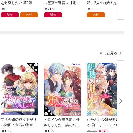
を救済したい 第1話
～堕落の迷宮～【電子
私、3人の従者たちに
単行本版】 第1巻
抱かれて困ってます 第
0
715
0
1話
新着
無料
新着
無料
もっと見る
悪役令嬢の成り上がり
ヒロインが来る前に妊
かたわれ令嬢が男装す
～隣国で宝石の聖女と
娠しました 詰んだは
る理由（コミック） 1
呼ばれるまで～（コミ
ずの悪役令嬢ですが、
165
165
990
693