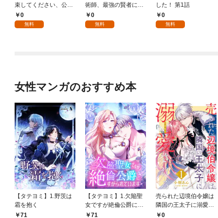
束してください、公爵
術師、最強の賢者にな
した！ 第1話
様 1話
る～不人気の支援魔術
0
0
0
師は給料泥棒だと魔術
無料
無料
無料
大学をクビになった
が、出世した元教え子
たちのおかげで何も困
らない件～ 第1話
女性マンガのおすすめ本
【タテヨミ】1.野茨は
【タテヨミ】1.欠陥聖
売られた辺境伯令嬢は
霜を抱く
女ですが絶倫公爵にす
隣国の王太子に溺愛さ
がられています
れる 1
71
71
0