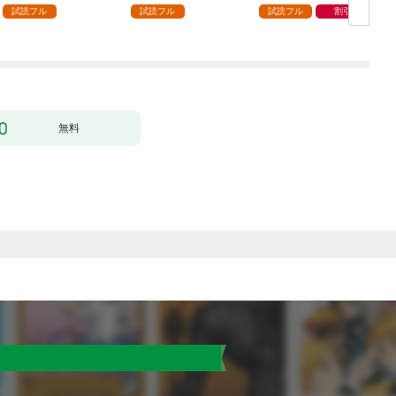
ック） 分冊版 1
どうやら違うようです
試読フル
試読フル
試読フル
割引
（コミック） 分冊版 1
版
無料