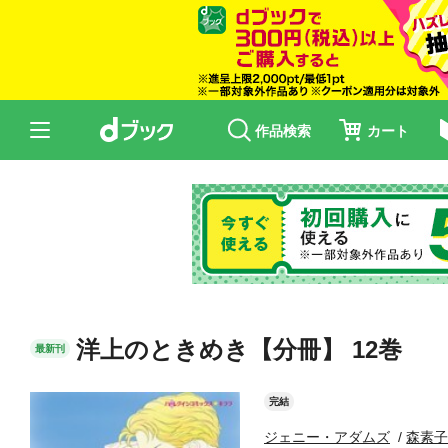
作品検索
カート
洋上のときめき【分冊】 12巻
最新刊
完結
ジェニー・アダムズ
森素