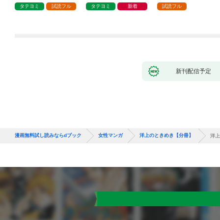
タテヨミ
試読フル
タテヨミ
新着
試読フル
新刊配信予定
漫画無料試し読みならdブック
女性マンガ
洋上のときめき【分冊】
洋上