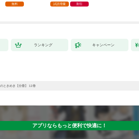
家の生贄（１）」
ら、隣国の魔術師様の
【第1話】
無料
試読増量
割引
元で幸せになりまし
た！（コミック） 1巻
ランキング
キャンペーン
のときめき【分冊】 12巻
アプリならもっと便利で快適に！