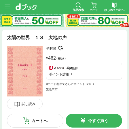
作品検索
カート
はじめての方へ
太陽の世界 １３ 大地の声
半村良
462
(税込)
4
pt
獲得
ポイント詳細
dカード利用でさらにポイント+2%
返品不可
試し読み
カートへ
今すぐ買う