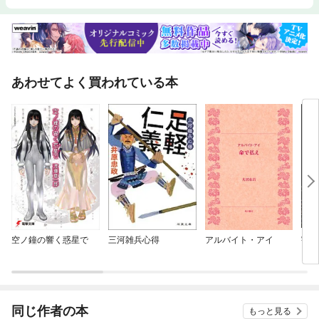
あわせてよく買われている本
空ノ鐘の響く惑星で
三河雑兵心得
アルバイト・アイ
宇宙
同じ作者の本
もっと見る