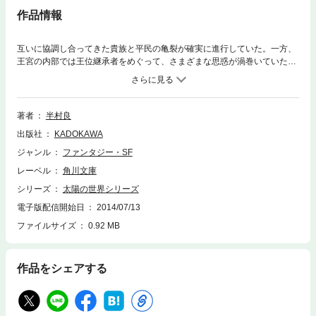
作品情報
互いに協調し合ってきた貴族と平民の亀裂が確実に進行していた。一方、
王宮の内部では王位継承者をめぐって、さまざまな思惑が渦巻いていた。
東山（カジマ）の介入などによってようやく決まった新しい王の下、牧畜
の普及、交易の振興などによりラ・ムーは一挙に第二次開拓時代へ突入し
ていった。そんな中、王の妻の出産が迫っていた。やがて生まれたのは、
男子の“聖なる双生児”だった。
著者
半村良
出版社
KADOKAWA
ジャンル
ファンタジー・SF
レーベル
角川文庫
シリーズ
太陽の世界シリーズ
電子版配信開始日
2014/07/13
ファイルサイズ
0.92 MB
作品をシェアする