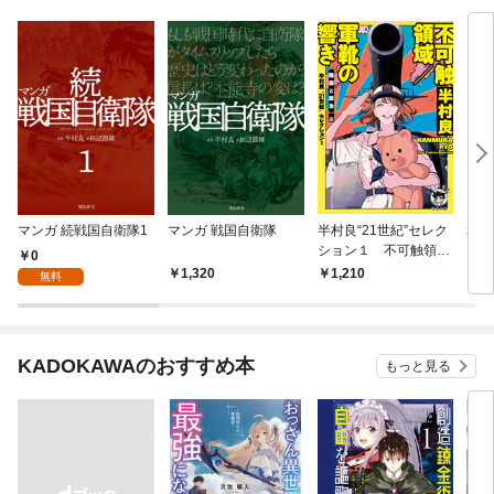
マンガ 続戦国自衛隊1
マンガ 戦国自衛隊
半村良“21世紀”セレク
赤い
ション１ 不可触領域
0
／軍靴の響き 【陰謀
1,320
1,210
1,
無料
と政治】編
KADOKAWAのおすすめ本
もっと見る