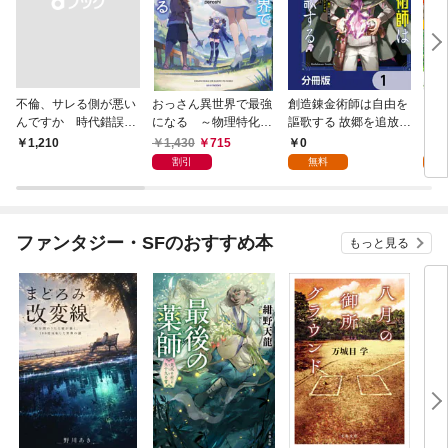
不倫、サレる側が悪い
おっさん異世界で最強
創造錬金術師は自由を
【単
んですか 時代錯誤な
になる ～物理特化の
謳歌する 故郷を追放さ
に転
クズ夫は捨てさせてい
覚醒者～
れたら、魔王のお膝元
目指
1,430
715
0
0
￥1,210
ただきます
で超絶効果のマジック
話】
割引
無料
アイテム作り放題にな
りました【分冊版】
1
ファンタジー・SFのおすすめ本
もっと見る