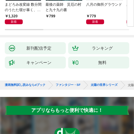
まどろみ改変線 数分間
最後の薬師 災厄の村
八月の御所グラウンド
黒い
のうたた寝が暴く、18
と九十九の書
0度反転した世界の謎
1,320
779
8
799
新着
新着
新刊配信予定
ランキング
キャンペーン
無料
漫画無料試し読みならdブック
ファンタジー・SF
太陽の世界シリーズ
太陽
アプリならもっと便利で快適に！