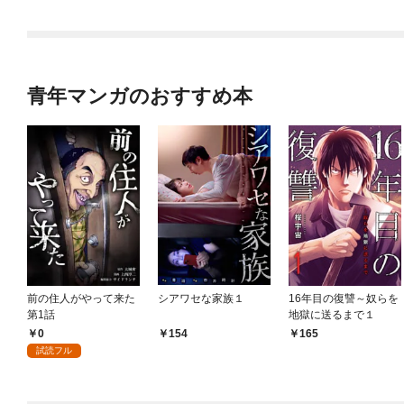
【連載版】０
青年マンガのおすすめ本
前の住人がやって来た
シアワセな家族１
16年目の復讐～奴らを
第1話
地獄に送るまで１
0
154
165
試読フル