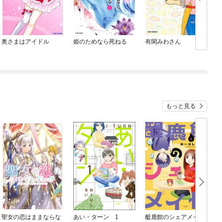
奥さまはアイドル
姫のためなら死ねる
有閑みわさん
もっと見る
聖女の恋はままならな
あい・ターン 1
醍鹿館のシェアメイト