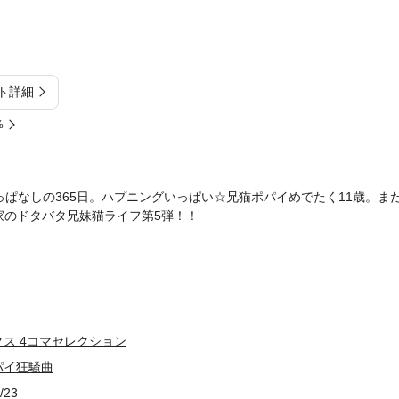
ト詳細
%
っぱなしの365日。ハプニングいっぱい☆兄猫ポパイめでたく11歳。ま
家のドタバタ兄妹猫ライフ第5弾！！
ス 4コマセレクション
パイ狂騒曲
/23