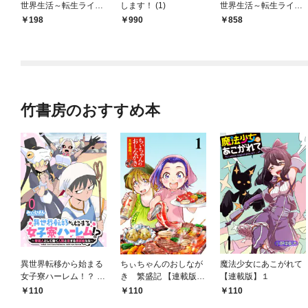
世界生活～転生ライフ
します！ (1)
世界生活～転生ライフ
を楽しんでいるので、
を楽しんでいるので、
198
990
858
邪魔しに来ないでくれ
邪魔しに来ないでくれ
ませんか、元婚約者
ませんか、元婚約者
様？～ 【連載版】１
様？～ (1)
竹書房のおすすめ本
異世界転移から始まる
ちぃちゃんのおしなが
魔法少女にあこがれて
女子寮ハーレム！？ ～
き 繁盛記 【連載版】
【連載版】１
管理人として働く人間
１
110
110
110
と恋する魔族娘たち～