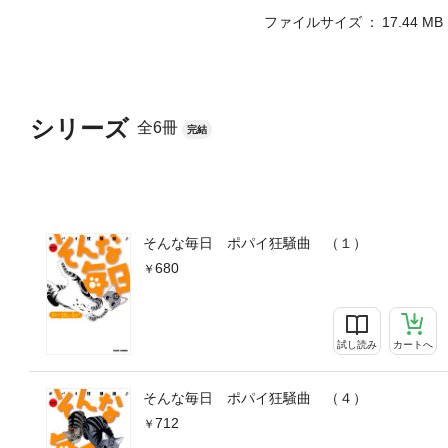
ファイルサイズ
17.44 MB
シリーズ
全6冊
完結
そんな毎日 ポパイ狂騒曲 （１）
680
試し読み
カートへ
そんな毎日 ポパイ狂騒曲 （４）
712