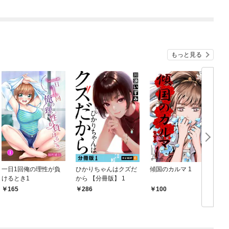
高校生が葬っている ～
平穏を望みたい怪獣殺
し～ 【連載版】１
もっと見る
一日1回俺の理性が負
ひかりちゃんはクズだ
傾国のカルマ 1
けるとき1
から 【分冊版】 1
版
165
286
100