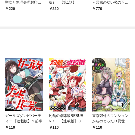
聖女と無理矢理封印を
版） 【第1話】
～霊感のない私の不思
解かれた魔王の話
議な話～
220
220
770
ガールズゾンビパーテ
灼熱の卓球娘REBUR
東京郊外のマンション
ィー 【連載版】１前半
N！！ 【連載版】０－
からのまったり異世界
①
冒険記 ～僕の部屋が
110
110
110
ダンジョンの休憩所に