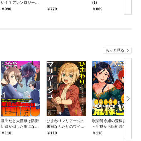
い！？アンソロジーコ
(1)
ミック
990
770
869
もっと見る
世間だと大怪獣は防衛
ひまわりマリアージュ
呪術師令嬢の荒稼ぎ！
組織が倒した事になっ
未満なふたりのワイン
～牢獄から呪術具で掴
ているけど、実際は陰
日誌 【連載版】１
み取る金貨ザクザク宮
110
110
110
キャにくすぶっている
廷生活～ 【連載版】１