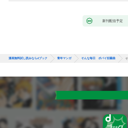
新刊配信予定
漫画無料試し読みならdブック
青年マンガ
そんな毎日 ポパイ狂騒曲
そ