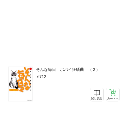
そんな毎日 ポパイ狂騒曲 （２）
712
試し読み
カートへ