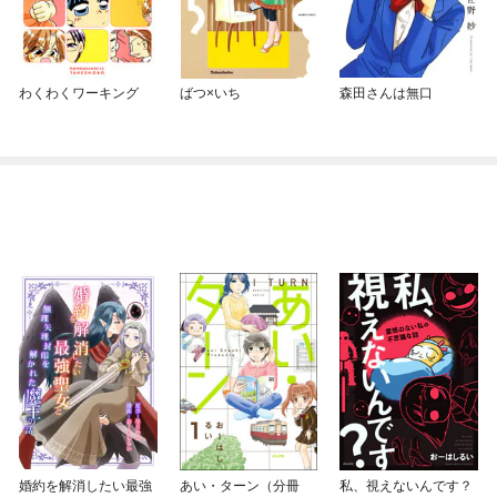
わくわくワーキング
ばつ×いち
森田さんは無口
婚約を解消したい最強
あい・ターン（分冊
私、視えないんです？