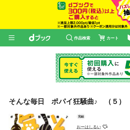
作品検索
カート
そんな毎日 ポパイ狂騒曲♪ （５）
完結
おーはしるい