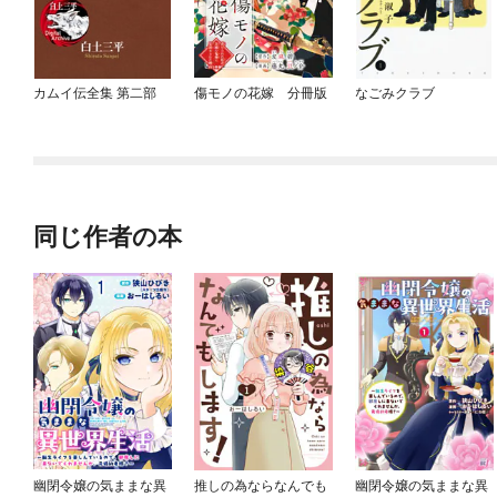
カムイ伝全集 第二部
傷モノの花嫁 分冊版
なごみクラブ
同じ作者の本
幽閉令嬢の気ままな異
推しの為ならなんでも
幽閉令嬢の気ままな異