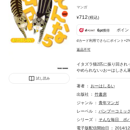
マンガ
712
(税込)
ポイン
6
pt
獲得
dカード利用でさらにポイント+2
返品不可
イタズラ猫2匹に振り回され
やめられない♪おーはしさん
試し読み
著者
おーはしるい
出版社
竹書房
ジャンル
青年マンガ
レーベル
バンブーコミック
シリーズ
そんな毎日 ポ
電子版配信開始日
2014/12