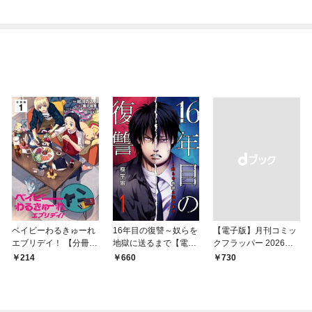
なってしまった件～
【連載版】１
ベイビーわるきゅーれ
16年目の復讐～奴らを
【電子版】月刊コミッ
エブリデイ！ 【分冊
地獄に送るまで【電子
クフラッパー 2026年9
版】 1
単行本版】１
月号
214
660
￥730