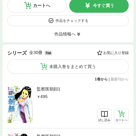
カートへ
今すぐ買う
作品をチェックする
作品情報へ
全30冊
シリーズ
お気に入り登録
完結
未購入巻をまとめて買う
1巻から
|
最新刊から
監察医朝顔1
495
試し読み
カートへ