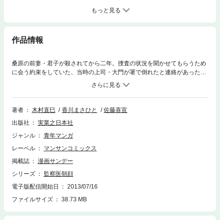
もっと見る
作品情報
桑原の前妻・君子が殺されてから二年。捜査の状況を聞かせてもらうため
に会う約束をしていた、当時の上司・大門が署で倒れたと連絡があった。
病院にかけつけた桑原と朝顔は、大門がドナーカードを持っていると聞か
される。大門の死により、命について再度考えさせられた二人だったが、
捜査の状況を聞いた万平に、君子を殺害した犬井に朝顔が狙われる可能性
を指摘され……。
著者
木村直巳
香川まさひと
佐藤喜宣
出版社
実業之日本社
ジャンル
青年マンガ
レーベル
マンサンコミックス
掲載誌
漫画サンデー
シリーズ
監察医朝顔
電子版配信開始日
2013/07/16
ファイルサイズ
38.73 MB