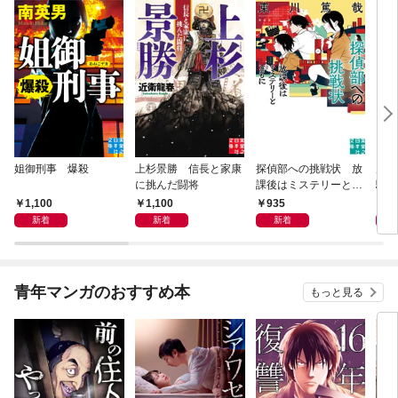
姐御刑事 爆殺
上杉景勝 信長と家康
探偵部への挑戦状 放
虎と
に挑んだ闘将
課後はミステリーとと
騒動
もに 新装版
1,100
1,100
935
1,
新着
新着
新着
青年マンガのおすすめ本
もっと見る