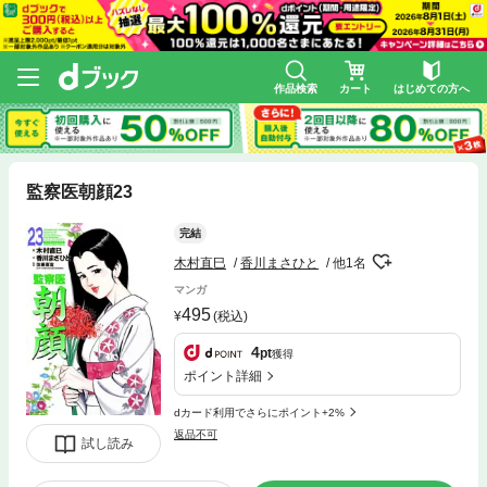
作品検索
カート
はじめての方へ
監察医朝顔23
完結
木村直巳
香川まさひと
他1名
マンガ
495
(税込)
4
pt
獲得
ポイント詳細
dカード利用でさらにポイント+2%
返品不可
試し読み