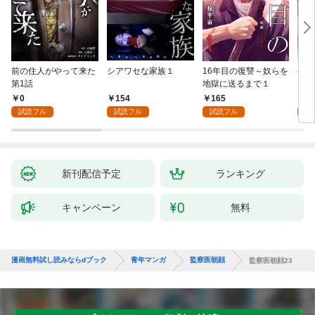
前の住人がやって来た
シアワセな家族１
16年目の復讐～奴らを
ベイ
第1話
地獄に送るまで１
エブ
版】
0
154
165
2
試読フル
試読フル
試読フル
試
新刊配信予定
ランキング
キャンペーン
無料
漫画無料試し読みならdブック
青年マンガ
監察医朝顔
監察医朝顔23