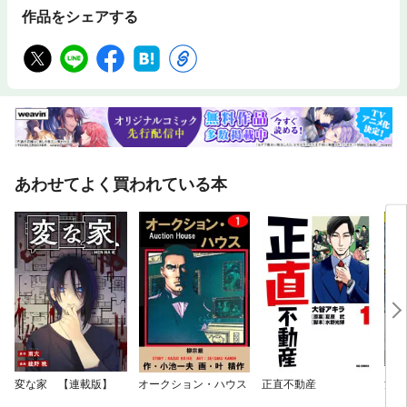
作品をシェアする
あわせてよく買われている本
変な家 【連載版】
オークション・ハウス
正直不動産
浅見
P（