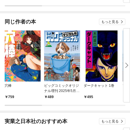
同じ作者の本
もっと見る
穴棒
ビッグコミックオリジ
ダークキャット 1巻
前科
ナル増刊 2025年5月増
刊号（2025年4月12日
759
489
495
6
発売）
実業之日本社のおすすめ本
もっと見る