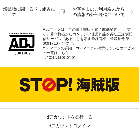
海賊版に関する取り組みに
お客さまのご利用端末から
ついて
の情報の外部送信について
ABJマークは、この電子書店・電子書籍配信サービス
が、著作権者からコンテンツ使用許諾を得た正規版配
信サービスであることを示す登録商標（登録番号 第
6091713号）です。
ABJマークの詳細、ABJマークを掲示しているサービス
の一覧はこちら
→
https://aebs.or.jp/
dアカウントを発行する
dアカウントログイン