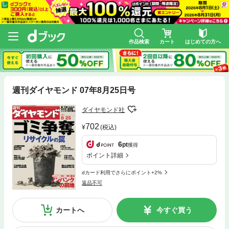
作品検索
カート
はじめての方へ
週刊ダイヤモンド 07年8月25日号
ダイヤモンド社
702
(税込)
6
pt
獲得
ポイント詳細
dカード利用でさらにポイント+2%
返品不可
カートへ
今すぐ買う