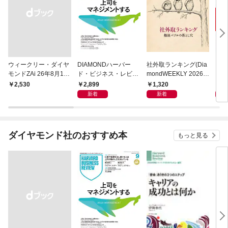
ウィークリー・ダイヤ
DIAMONDハーバー
社外取ランキング(Dia
ダ
モンドZAi 26年8月10
ド・ビジネス・レビュ
mondWEEKLY 2026年
２６
日・17日合併号
ー 2026年9月号 特集
8/8・15合併号)
2,899
1,320
9
￥2,530
「上司をマネジメント
新着
新着
する」
ダイヤモンド社のおすすめ本
もっと見る