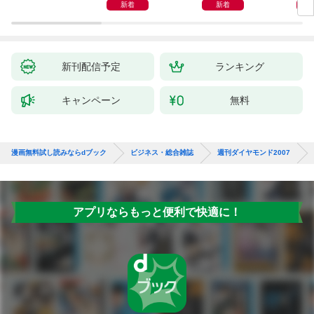
「上司をマネジメント
動物
新着
新着
する」
新刊配信予定
ランキング
キャンペーン
無料
漫画無料試し読みならdブック
ビジネス・総合雑誌
週刊ダイヤモンド2007
アプリならもっと便利で快適に！