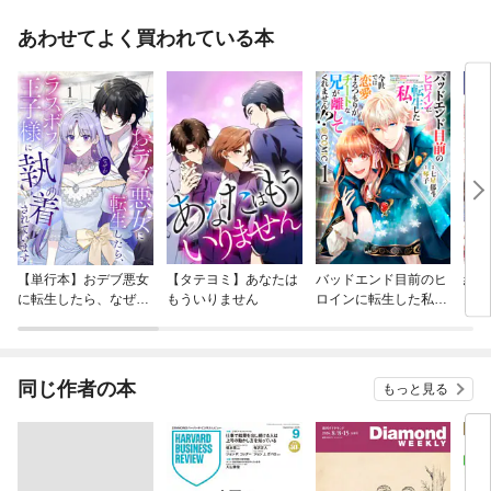
あわせてよく買われている本
【単行本】おデブ悪女
【タテヨミ】あなたは
バッドエンド目前のヒ
結界
に転生したら、なぜか
もういりません
ロインに転生した私、
ラスボス王子様に執着
今世では恋愛するつも
されています
りがチートな兄が離し
てくれません！？@C
OMIC
同じ作者の本
もっと見る