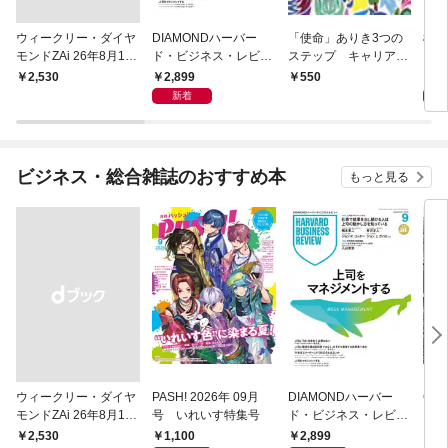
ウィークリー・ダイヤ
DIAMONDハーバー
「使命」ありき3つの
極限
モンドZAi 26年8月10
ド・ビジネス・レビュ
ステップ キャリアの
日・17日合併号
ー 2026年9月号 特集
成功とは何か
2,899
2,
￥2,530
550
「上司をマネジメント
新着
する」
ビジネス・総合雑誌のおすすめ本
もっと見る
ウィークリー・ダイヤ
PASH! 2026年 09月
DIAMONDハーバー
Cas
モンドZAi 26年8月10
号 いれいす特集号
ド・ビジネス・レビュ
ブル
日・17日合併号
ー 2026年9月号 特集
月号
1,100
2,899
9
￥2,530