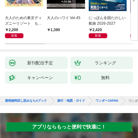
大人のための東京ディ
大人のハワイ Vol.45
にっぽん全国たのしい
D1
ズニーリゾート もっ
船旅 2026-2027
イ 2
とやさしいガイド
2,200
2,420
2,
1,390
新着
新着
新刊配信予定
ランキング
キャンペーン
無料
漫画無料試し読みならdブック
旅行・地図・ガイド
ワンダーJAPAN
ワンダー
アプリならもっと便利で快適に！