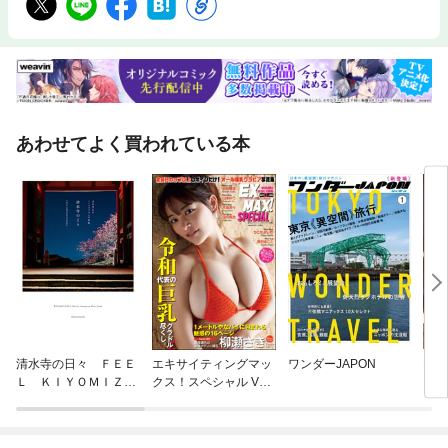
あわせてよく買われている本
清水寺の日々 ＦＥＥ
エキサイティングマッ
ワンダーJAPON
DO
Ｌ ＫＩＹＯＭＩＺＵ
クス！スペシャル Vol.
ＤＥＲＡ
198