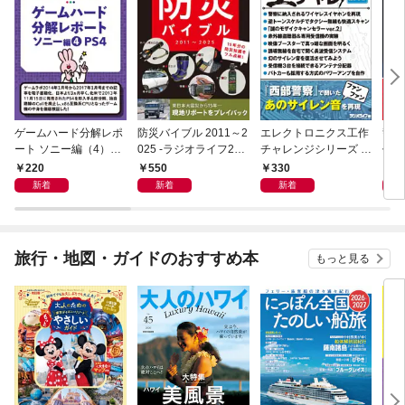
ゲームハード分解レポ
防災バイブル 2011～2
エレクトロニクス工作
警察
ート ソニー編（4）PS
025 -ラジオライフ202
チャレンジシリーズ C
作選 
4 －ゲームラボアーカ
6年４月号特別付録
LASSICS 2001
ジオ
220
550
330
2
イブス－
《電子版》-
ス］
新着
新着
新着
旅行・地図・ガイドのおすすめ本
もっと見る