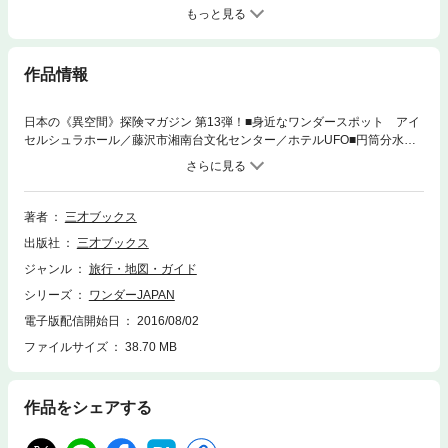
もっと見る
作品情報
日本の《異空間》探険マガジン 第13弾！■身近なワンダースポット アイ
セルシュラホール／藤沢市湘南台文化センター／ホテルUFO■円筒分水～
水争いを円く収める■特集＊南関東ワンダー ぶらり銚子電鉄／断崖の廃
階段／房総半島で見つけた展望台／飯田建機工業の砂選機 油壷の廃ホテ
ル／赤沢隧道／大天狗山神社／横浜Dスポット■誰も知らない地底の世界
金属鉱山の地下坑道■ニッポン地獄巡り 伊豆極楽苑／成田山久留米分院
著者
三才ブックス
／正観寺／霊山寺／正雲寺■珍駅訪問 帽子をかぶった駅舎たち～左沢駅
出版社
三才ブックス
／西添田駅／印旛日本医大駅／上伊集院駅／柏原駅 日暮里駅／磐城塙駅
／けやき台駅／佐志生駅／若狭本郷駅／井原駅／宮城野原駅■どっちの大
ジャンル
旅行・地図・ガイド
仏ショー 会津慈母観音 vs 城山鬼子母神■楽しい公園遊具 ヘビ公園／諏
シリーズ
ワンダーJAPAN
訪湖水辺公園／晴海公園／いちはら緑園都市（親子龍の公園）■廃墟マニ
アックス 国立茨城結核療養所／男と女の館■廃墟メモリアル 自然にか
電子版配信開始日
2016/08/02
える廃墟■珍 世界紀行 済州島編 仙女と木こり公園／トケビ公園■不思
ファイルサイズ
38.70 MB
議な神社仏閣 銭司聖天／へちま薬師／謎の聖徳太子像■マジカル珍スポ
ツアー 滋賀サファリ／うなぎ鳥善■ダムの魅力 逆調整、という仕事。
杉安ダム／黒鳥ダム■水門探険 福地水門■萌える工場■B級ツーリング日
作品をシェアする
記 天野ゲーム博物館／須磨寺／茂林寺／圓教寺■WJ投稿レポート