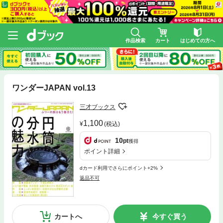
作品検索
カート
はじめての方へ
ワンダーJAPAN vol.13
三才ブックス
1,100
(税込)
10
pt
獲得
ポイント詳細
dカード利用でさらにポイント+2%
返品不可
カートへ
今すぐ買う