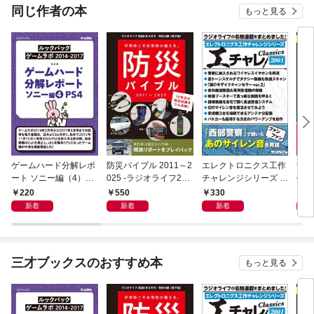
同じ作者の本
もっと見る
ゲームハード分解レポ
防災バイブル 2011～2
エレクトロニクス工作
警察
ート ソニー編（4）PS
025 -ラジオライフ202
チャレンジシリーズ C
作選 
4 －ゲームラボアーカ
6年４月号特別付録
LASSICS 2001
ジオ
220
550
330
2
イブス－
《電子版》-
ス］
新着
新着
新着
三才ブックスのおすすめ本
もっと見る