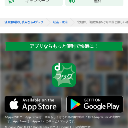
キャンペーン
無料
漫画無料試し読みならdブック
社会・政治
北朝鮮、｢核放棄｣めぐり中国と激しい確
アプリならもっと便利で快適に！
Appleのロゴ、App Storeは、米国もしくはその他の国や地域におけるApple Inc.の商標で
す。App Storeは、Apple Inc.のサービスマークです。
Google Play および Google Play ロゴは Google LLC の商標です。