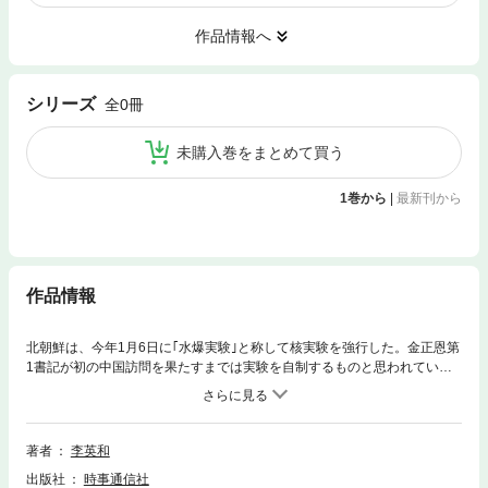
作品情報へ
シリーズ
全0冊
未購入巻をまとめて買う
1巻から
|
最新刊から
作品情報
北朝鮮は、今年1月6日に｢水爆実験｣と称して核実験を強行した。金正恩第
1書記が初の中国訪問を果たすまでは実験を自制するものと思われていた
が、そうした予想を裏切る実験強行。第1書記の真意は何なのか。今回の
実験の矛先は米国ではなく、中国に向けられたという点が、過去3回の実
験とは決定的に異なる。筆者の独自情報を織り込みながら、その背景を分
析する。問題を解き明かすカギは、通算4度目となる核実験が｢なぜ今なの
著者
李英和
か｣という点に尽きる。
出版社
時事通信社