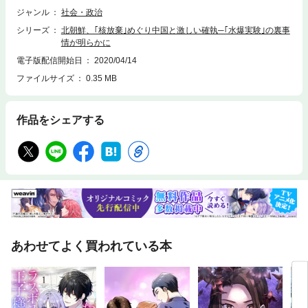
ジャンル
社会・政治
シリーズ
北朝鮮、｢核放棄｣めぐり中国と激しい確執─｢水爆実験｣の裏事
情が明らかに
電子版配信開始日
2020/04/14
ファイルサイズ
0.35 MB
作品をシェアする
あわせてよく買われている本