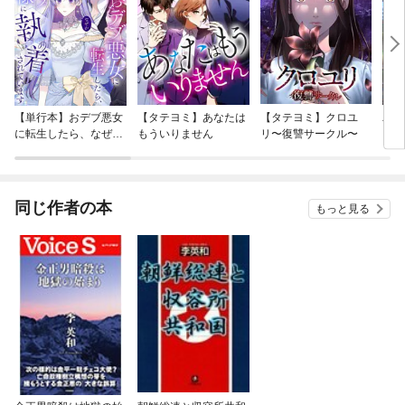
【単行本】おデブ悪女
【タテヨミ】あなたは
【タテヨミ】クロユ
バッ
に転生したら、なぜか
もういりません
リ〜復讐サークル〜
ロイ
ラスボス王子様に執着
今世
されています
りが
てく
OMI
同じ作者の本
もっと見る