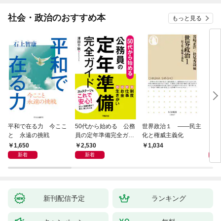
社会・政治のおすすめ本
もっと見る
平和で在る力 今ここ
50代から始める 公務
世界政治１ ――民主
「力
と 永遠の挑戦
員の定年準備完全ガイ
化と権威主義化
く 
ド
1,650
2,530
1,
1,034
新着
新着
新刊配信予定
ランキング