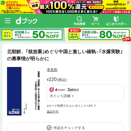
作品検索
カート
はじめての方へ
北朝鮮、｢核放棄｣めぐり中国と激しい確執─｢水爆実験｣
の裏事情が明らかに
李英和
220
(税込)
2
pt
獲得
ポイント詳細
dカード利用でさらにポイント+2%
返品不可
作品をチェックする