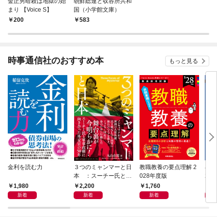
金正男暗殺は地獄の始
朝鮮総連と収容所共和
まり 【Voice S】
国（小学館文庫）
200
583
時事通信社のおすすめ本
もっと見る
金利を読む力
３つのミャンマーと日
教職教養の要点理解 2
小学
本 ：スーチー氏と軍
028年度版
20
事政権に向き合った外
1,980
2,200
1,760
1,
交官の50年
新着
新着
新着