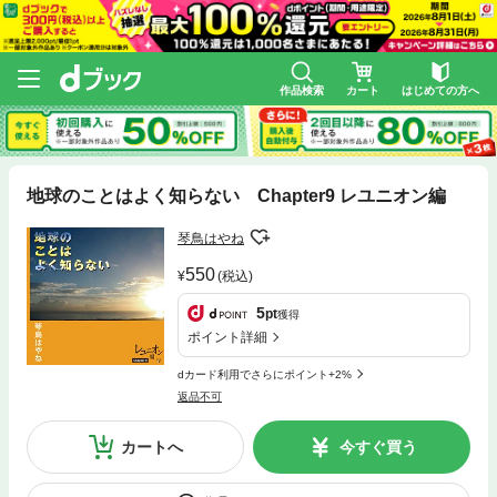
作品検索
カート
はじめての方へ
地球のことはよく知らない Chapter9 レユニオン編
琴鳥はやね
550
(税込)
5
pt
獲得
ポイント詳細
dカード利用でさらにポイント+2%
返品不可
カートへ
今すぐ買う