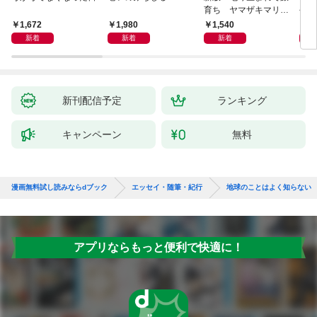
育ち ヤマザキマリ流
今を
人生論
ご家
1,672
1,980
1,540
1,
た」
新着
新着
新着
新刊配信予定
ランキング
キャンペーン
無料
漫画無料試し読みならdブック
エッセイ・随筆・紀行
地球のことはよく知らない
アプリならもっと便利で快適に！