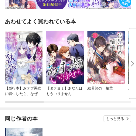
あわせてよく買われている本
【単行本】おデブ悪女
【タテヨミ】あなたは
結界師の一輪華
バッ
に転生したら、なぜか
もういりません
ロイ
ラスボス王子様に執着
今世
されています
りが
てく
OMI
同じ作者の本
もっと見る