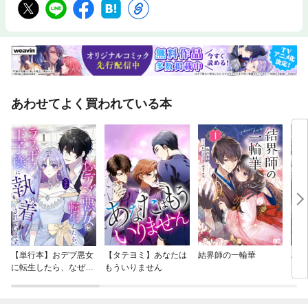
あわせてよく買われている本
【単行本】おデブ悪女
【タテヨミ】あなたは
結界師の一輪華
バッ
に転生したら、なぜか
もういりません
ロイ
ラスボス王子様に執着
今世
されています
りが
てく