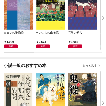
出会いの唯物論
村のこしの由布院
異界の断片
地域
1,980
2,673
1,683
1,
新着
新着
新着
小説一般のおすすめ本
もっと見る