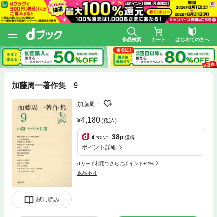
作品検索
カート
はじめての方へ
加藤周一著作集 9
加藤周一
4,180
(税込)
38
pt
獲得
ポイント詳細
dカード利用でさらにポイント+2%
返品不可
試し読み