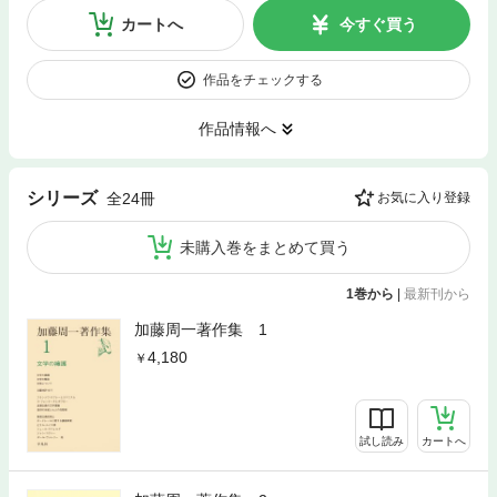
カートへ
今すぐ買う
作品をチェックする
作品情報へ
シリーズ
全24冊
お気に入り登録
未購入巻をまとめて買う
1巻から
|
最新刊から
加藤周一著作集 1
4,180
試し読み
カートへ