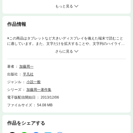
もっと見る
作品情報
※この商品はタブレットなど大きいディスプレイを備えた端末で読むこと
に適しています。また、文字だけを拡大することや、文字列のハイライ
ト、検索、辞書の参照、引用などの機能が使用できません。 マチネ・ポエ
ティクのひとりとして『１９４６ 文学的考察』で文壇に登場して以来、
文学、芸術を中心にして政治、社会、思想など多方面にわたる評論・創作
活動に従事し、戦後日本を代表する知性ともいうべき加藤周一（１９１
著者
加藤周一
９〜 ）の、旧制高校時代から１９７９年までの主な活動を集成する。本
出版社
平凡社
著作集は、収録著作を精選し、あらたに「追記」「あとがき」による註を
加えた、著者自身の編集になる。
ジャンル
小説一般
シリーズ
加藤周一著作集
電子版配信開始日
2013/12/06
ファイルサイズ
54.08 MB
作品をシェアする