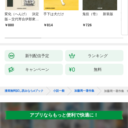
変化（へんげ） 決定
手下は犬だけ
鬼役（壱） 新装版
南町
版～交代寄合伊那衆異
舟の
聞（1）～
880
814
726
9
新刊配信予定
ランキング
キャンペーン
無料
漫画無料試し読みならdブック
小説一般
加藤周一著作集
加藤周一著作集 
アプリならもっと便利で快適に！