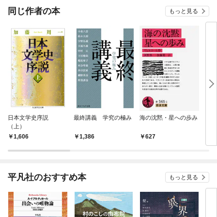
OMI
同じ作者の本
もっと見る
日本文学史序説
最終講義 学究の極み
海の沈黙・星への歩み
日本
（上）
と空
1,606
1,386
627
2,
平凡社のおすすめ本
もっと見る