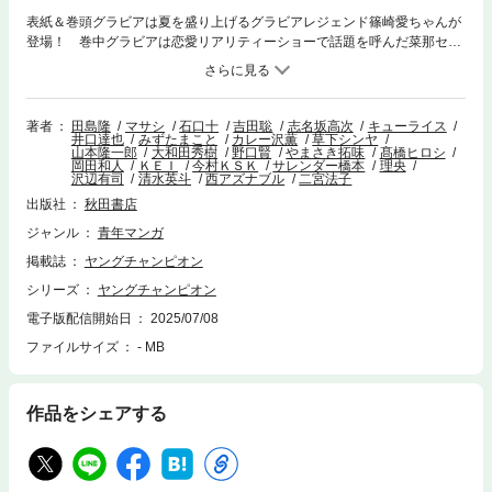
表紙＆巻頭グラビアは夏を盛り上げるグラビアレジェンド篠崎愛ちゃんが
登場！ 巻中グラビアは恋愛リアリティーショーで話題を呼んだ菜那セシ
ルちゃんが初登場！ 巻頭カラーはTVドラマ化決定＆最新第10巻発売中
の「マトリと狂犬-路地裏の男達-」！ 巻中カラーは最新10巻が7月18日
発売の「凍牌 コールドガール」！ ※電子版には付録は含まれておら
ず、プレゼント・アンケート等への応募もできません。また作品のライン
著者
田島隆
マサシ
石口十
吉田聡
志名坂高次
キューライス
井口達也
みずたまこと
カレー沢薫
草下シンヤ
ナップが目次と異なる場合もございます。
山本隆一郎
大和田秀樹
野口賢
やまさき拓味
髙橋ヒロシ
岡田和人
ＫＥＩ
今村ＫＳＫ
サレンダー橋本
理央
沢辺有司
清水英斗
西アズナブル
二宮法子
出版社
秋田書店
ジャンル
青年マンガ
掲載誌
ヤングチャンピオン
シリーズ
ヤングチャンピオン
電子版配信開始日
2025/07/08
ファイルサイズ
- MB
作品をシェアする