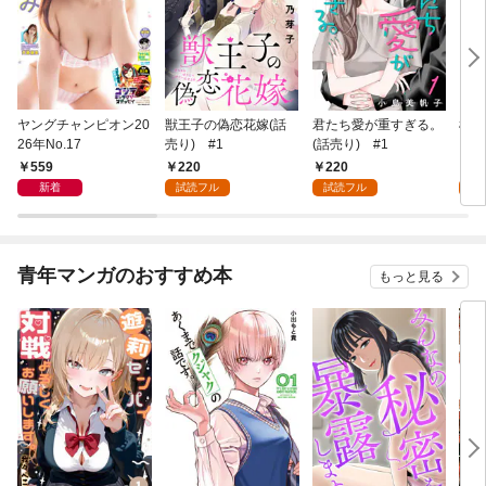
ヤングチャンピオン20
獣王子の偽恋花嫁(話
君たち愛が重すぎる。
桜と
26年No.17
売り) #1
(話売り) #1
559
220
220
2
新着
試読フル
試読フル
試
青年マンガのおすすめ本
もっと見る