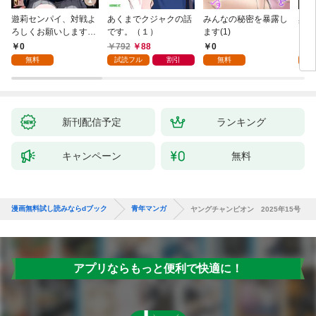
遊莉センパイ、対戦よ
あくまでクジャクの話
みんなの秘密を暴露し
異世
ろしくお願いします。
です。（１）
ます(1)
1
0
792
88
0
7
無料
試読フル
割引
無料
試
新刊配信予定
ランキング
キャンペーン
無料
漫画無料試し読みならdブック
青年マンガ
ヤングチャンピオン 2025年15号
アプリならもっと便利で快適に！