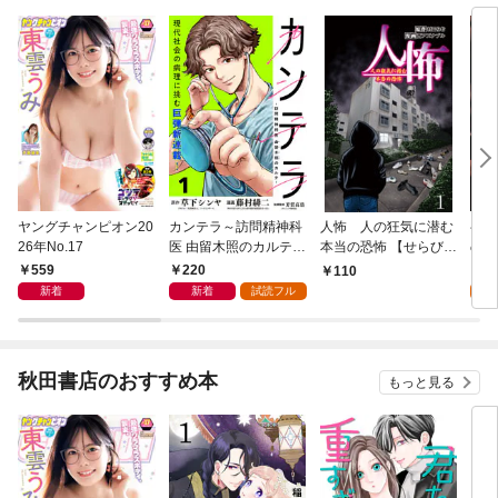
ヤングチャンピオン20
カンテラ～訪問精神科
人怖 人の狂気に潜む
半グ
26年No.17
医 由留木照のカルテ～
本当の恐怖 【せらびぃ
のレ
(話売り) #1
連載版】１
り)
559
220
1
110
新着
新着
試読フル
試
秋田書店のおすすめ本
もっと見る