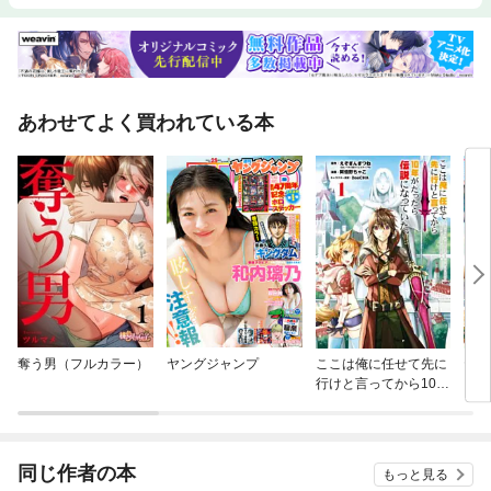
あわせてよく買われている本
奪う男（フルカラー）
ヤングジャンプ
ここは俺に任せて先に
ヤン
行けと言ってから10年
がたったら伝説になっ
ていた。
同じ作者の本
もっと見る