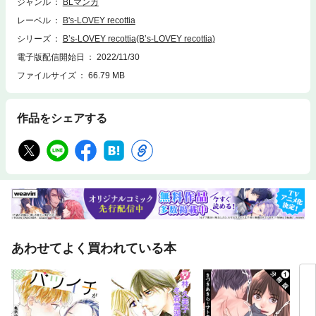
苦手なサラリーマンの白石。世渡り下手のせいで日々上司から叱られ、仕
ジャンル
BLマンガ
事に対する不平不満が募っていた。そんな苛立ちの中、いつも気にかけて
レーベル
B's-LOVEY recottia
くれる先輩の熊谷にきつく当たってしまう。後悔にさいなまれ翌朝謝りに
行くが、なぜか熊谷の頭にクマの耳がついていた！ しかも熊谷だけでな
シリーズ
B’s-LOVEY recottia(B’s-LOVEY recottia)
く白石以外の人間には動物の耳が生えていて――!?☆同棲を始めて数か
電子版配信開始日
2022/11/30
月 志狼がそわそわしている……？「オオカミくんははなさない 社会人
ファイルサイズ
66.79 MB
編」／佐倉リコ動物から独自の進化を遂げた獣人が暮らす世界。ウサギの
宇佐美黒兎はオオカミの吠崎志狼と草食、肉食の壁を乗り越え恋人となっ
た。通っていた大学を無事卒業し、新しい環境にも慣れてきたふたりは一
緒に暮らし始めたが――！他、泡山わわ、いなかしルや、ばせうも要チェ
作品をシェアする
ック！
あわせてよく買われている本