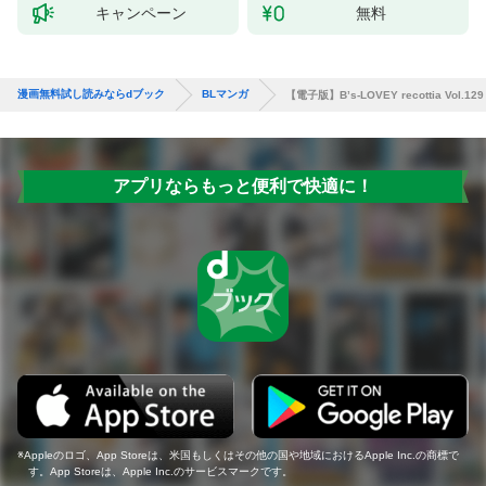
キャンペーン
無料
漫画無料試し読みならdブック
BLマンガ
【電子版】B’s-LOVEY recottia Vol.129
アプリならもっと便利で快適に！
Appleのロゴ、App Storeは、米国もしくはその他の国や地域におけるApple Inc.の商標で
す。App Storeは、Apple Inc.のサービスマークです。