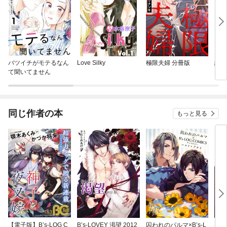
バツイチがモテるなん
Love Silky
極限夫婦 分冊版
絶対
て聞いてません
い！
同じ作者の本
もっと見る
【電子版】B’s-LOG C
B’s-LOVEY 渇望 2012
囚われのパルマ×B’s-L
B’s