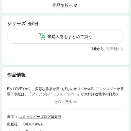
作品情報へ
シリーズ
全0冊
未購入巻をまとめて買う
1巻から
|
最新刊から
作品情報
B's-LOVEYから、多彩な作品が目白押しのオリジナルBLアンソロジーが登
場！表紙は、「フェアプレイ・フェアラバー」が大好評連載中の日乃チハ
ヤが担当!!☆こんなのと関わったから俺まで……「フェアプレイ・フェア
ラバー」episode.3／日乃チハヤ諏訪以外にセフレがいることを知られ、
これまでのような態度で諏訪と会わなくなった長峰。しかし学校で会った
ことをきっかけにお互いの気持ちを話し、再びセックスするようになる
著者
コミックビーズログ編集部
が、今までのそれとはまったく違って……。☆モフモフしたら気持ちいい
出版社
KADOKAWA
のかな……？「ただいまテディベア」第2話／いらぎなのり人付き合いが