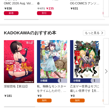
OMIC 2026 Aug. Vol.1
春
OG COMICS アンソロ
ジー
63
ジー ハルト＆アオイ
836
471
235
8
631
新着
割引
KADOKAWAのおすすめ本
もっと見る
淫獄団地【第1話】
私、蜘蛛なモンスター
乙女ゲー世界はモブに
乙女
をテイムしたので、ス
厳しい世界です【共和
厳し
パイダーシルクで裁縫
国編】【分冊版】 1
国
0
0
8
181
を頑張ります！【分冊
無料
無料
試
版】 1