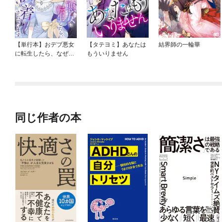
【単行本】おデブ悪女
【タテヨミ】あなたは
結界師の一輪華
に転生したら、なぜか
もういりません
ラスボス王子様に執着
されています
同じ作者の本