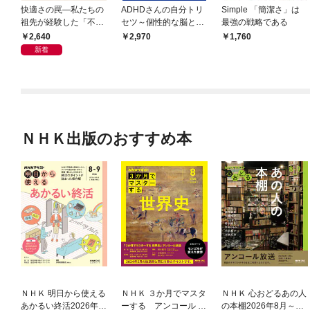
快適さの罠―私たちの
ADHDさんの自分トリ
Simple 「簡潔さ」は
祖先が経験した「不快
セツ～個性的な脳とう
最強の戦略である
さ」が人生を充実させ
まく付き合う方法～
2,640
2,970
1,760
る
新着
ＮＨＫ出版のおすすめ本
ＮＨＫ 明日から使える
ＮＨＫ ３か月でマスタ
ＮＨＫ 心おどるあの人
あかるい終活2026年8
ーする アンコール 世
の本棚2026年8月～9