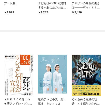
アート脳
子どもは40000回質問
アマゾンの最強の働き
する～あなたの人生を
方―――Ｗｏｒｋｉｎ
創る「好奇心」の驚く
ｇ Ｂａｃｋｗａｒｄ
1,999
1,232
2,420
べき力～
ｓ
ＮＨＫ １００分 ｄｅ
連続テレビ小説 風、
めくるめく絶滅の物
名著アンドレ・ブルト
薫る Ｐａｒｔ２
語 ４６億年さかのぼ