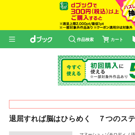
作品検索
カート
退屈すれば脳はひらめく ７つのス
マヌーシュ・ゾモロディ