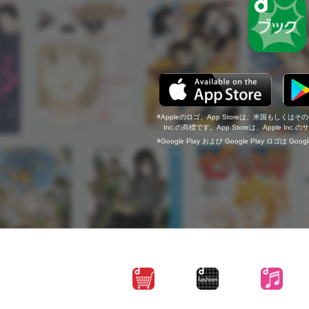
Appleのロゴ、App Storeは、米国もしくはそ
Inc.の商標です。App Storeは、Apple In
Google Play および Google Play ロゴは Go