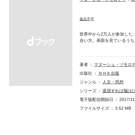
返品不可
世界中から2万人が参加した
合い方。画面を見ているうち
用しているはずなのに、なぜ
に使っていたはずのスマホに
めの」プログラムに参加して
著者
マヌーシュ・ゾモロ
出版社
ＮＨＫ出版
ジャンル
人文・思想
シリーズ
退屈すれば脳は
電子版配信開始日
2017/11
ファイルサイズ
3.52 MB