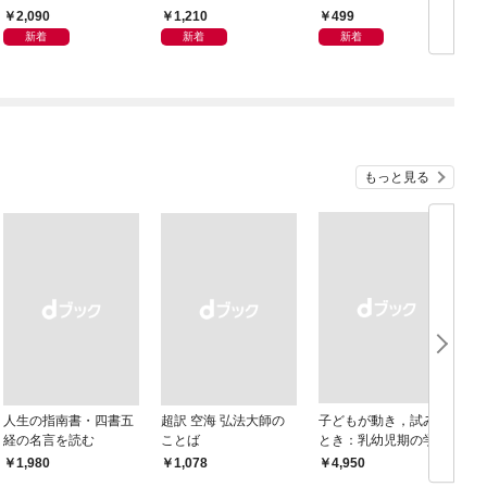
格体験記
ヴォワール 老い 超
2,090
1,210
499
高齢社会という「恵
新着
新着
新着
み」
もっと見る
人生の指南書・四書五
超訳 空海 弘法大師の
子どもが動き，試みる
経の名言を読む
ことば
とき：乳幼児期の学び
におけるドゥルーズ／
￥1,980
￥1,078
￥4,950
￥
ガタリ論