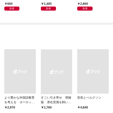
ン 『シュルレアリスム
り地球史
660
1,485
2,860
宣言』2026年8月
新着
新着
新着
より豊かな外国語教育
すごい引き寄せ 増補
宣長とベルクソン
を考える ヨーロッパ
版 潜在意識を飼い馴
9か国の事例から
らす方法
￥2,970
￥1,760
￥4,840