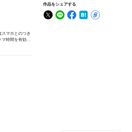
作品をシェアする
はスマホとのつき
キマ時間を有効活
午前中……。便利
間「退屈するた
る！