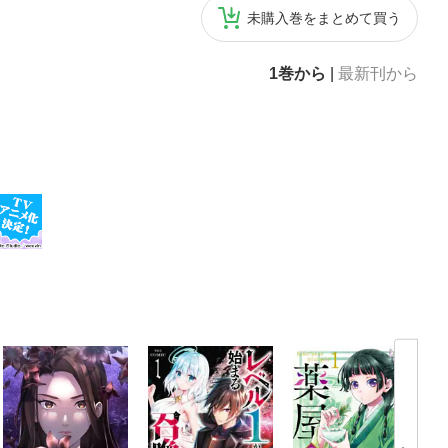
未購入巻をまとめて買う
1巻から
|
最新刊から