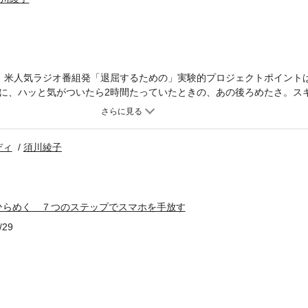
、米人気ラジオ番組発「退屈するための」実験的プロジェクトポイント
に、ハッと気がついたら2時間たっていたときの、あの後ろめたさ。ス
か長くなっていくToDoリスト。メールの返信に追われて何もできない
、いつの間にか使われていないだろうか？本書を読んで、今日から１週
みよう。退屈な時間にこそ、アイディアがひらめくことが必ず実感でき
ディ
須川綾子
ひらめく ７つのステップでスマホを手放す
/29