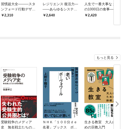
習慣超大全―――スタ
レジリエンス 復活力―
人生で一番大事な 最初
ンフォード行動デザイ
――あらゆるシステム
の1000日の食事―――
ン研究所の自分を変え
の破綻と回復を分ける
「妊娠」から「２歳」
2,310
2,640
2,420
る方法
ものは何か
まで、「赤ちゃんの食
事」完全ＢＯＯＫ
もっと見る
受験戦争のメディア
ＮＨＫ「１００分ｄｅ
生きる教室 大人のた
Ｎ
史 無名戦士たちの合
名著」ブックス ボー
めの宗教入門
6