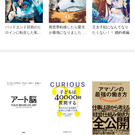
バッドエンド目前のヒ
異世界転移したら愛犬
王太子妃になんてなり
ロインに転生した私、
が最強になりました ～
たくない！！ 婚約者編
今世では恋愛するつも
シルバーフェンリルと
りがチートな兄が離し
俺が異世界暮らしを始
てくれません！？@C
めたら～ THE COMIC
OMIC