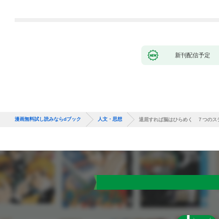
新刊配信予定
漫画無料試し読みならdブック
人文・思想
退屈すれば脳はひらめく ７つのス