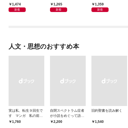
月～9月
界史2026年8月
月
1,474
1,265
1,359
新着
新着
新着
人文・思想のおすすめ本
実は私、転生９回生で
自閉スペクトラム症者
旧約聖書を読み解く
す マンガ 私の前世
が小説をめぐって語り
物語
あう
￥1,760
￥2,200
￥1,540