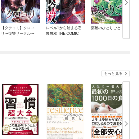
【タテヨミ】クロユ
レベル1から始まる召
薬屋のひとりごと
リ〜復讐サークル〜
喚無双 THE COMIC
もっと見る