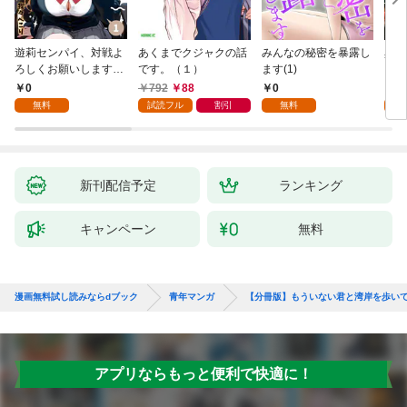
遊莉センパイ、対戦よ
あくまでクジャクの話
みんなの秘密を暴露し
異世
ろしくお願いします。
です。（１）
ます(1)
1
0
792
88
0
7
無料
試読フル
割引
無料
試
新刊配信予定
ランキング
キャンペーン
無料
漫画無料試し読みならdブック
青年マンガ
【分冊版】もういない君と湾岸を歩い
アプリならもっと便利で快適に！