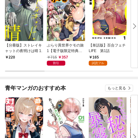
【分冊版】ストレイキ
ぶらり異世界ケモの旅
【単話版】百合フェチ
【分
ャットの夜明けは晴 1.
1【電子版限定特典付
LIFE 第1話
ラ 1
き】
715
357
165
220
1
割引
試読フル
青年マンガのおすすめ本
もっと見る