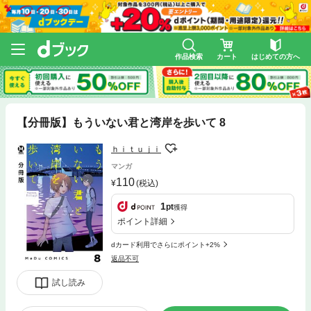
作品検索
カート
はじめての方へ
【分冊版】もういない君と湾岸を歩いて 8
ｈｉｔｕｊｉ
マンガ
110
(税込)
1
pt
獲得
ポイント詳細
dカード利用でさらにポイント+2%
返品不可
試し読み