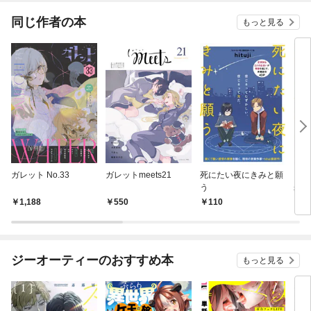
ね！？)
同じ作者の本
もっと見る
ガレット No.33
ガレットmeets21
死にたい夜にきみと願
もう
う
歩い
特典
1,188
550
110
7
ジーオーティーのおすすめ本
もっと見る