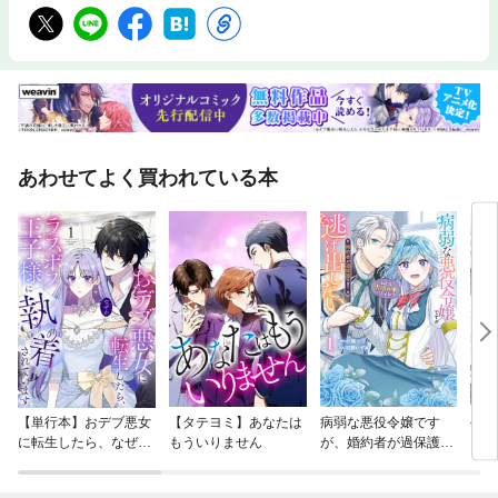
あわせてよく買われている本
【単行本】おデブ悪女
【タテヨミ】あなたは
病弱な悪役令嬢です
公爵
に転生したら、なぜか
もういりません
が、婚約者が過保護す
当た
ラスボス王子様に執着
ぎて逃げ出したい(私
されています
たち犬猿の仲でしたよ