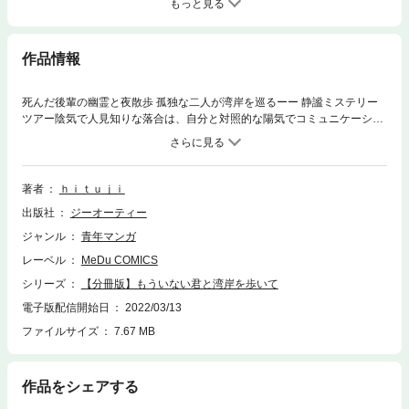
もっと見る
作品情報
死んだ後輩の幽霊と夜散歩 孤独な二人が湾岸を巡るーー 静謐ミステリー
ツアー陰気で人見知りな落合は、自分と対照的な陽気でコミュニケーショ
ン能力が高い後輩・桐ヶ谷が苦手だった。その桐ヶ谷が、一年前事故で急
死する。亡くなる直前、桐ヶ谷に苛立ちをぶつけてしまったことを悔やみ
続ける落合。ある日、彼の前に桐ヶ谷の幽霊が現れて……。静謐な夜の湾
岸。孤独な二人の交流が始まる。※この作品は『COMIC MeDu』掲載時の
著者
ｈｉｔｕｊｉ
ものです。単行本版と内容が異なる場合がございます。
出版社
ジーオーティー
ジャンル
青年マンガ
レーベル
MeDu COMICS
シリーズ
【分冊版】もういない君と湾岸を歩いて
電子版配信開始日
2022/03/13
ファイルサイズ
7.67 MB
作品をシェアする