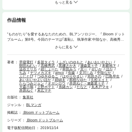
もっと見る
作品情報
”ものがたり”を愛するあなたのための、BLアンソロジー、『.Bloom ドット
ブルーム』第8号。今回のテーマは｢羞恥｣。 執筆作家:中陸なか、高橋秀
武、幸田みう、ふじとび、赤原ねぐ×瀬森菜々子、那梧なゆた、上野ポテ
ト、あいおいやよい、黒娜さかき、大森小鳩、せいか、はやりやまい、久
松エイト、紺硝太、たらつみジョン、いくえみ綾(ピンナップ)
著者
早寝電灯
多賀タイラ
ふざいのゆもと
あいおいやよい
朝田ねむい
高橋秀武
黒娜さかき
瀬森菜々子
本郷地下
澁谷エリカ
紺しょーた
幸田みう
京一
せいか
ほか
ちみ
ナツメカズキ
amco
虫歯
文川じみ
中陸なか
ふじとび
つゆきゆるこ
はやりやまい
光田さの
巳島早生
あいおいやよいほか
紺硝太
那梧なゆた
久松エイト
たらつみジョン
オガシロウ
赤原ねぐ・瀬森菜々子
大森小鳩
上野ポテト
糸緒カシ
たなと
丸木戸マキ
赤原ねぐ
末広マチ
出版社
集英社
ジャンル
BLマンガ
掲載誌
.Bloom ドットブルーム
シリーズ
.Bloom ドットブルーム
電子版配信開始日
2019/11/14