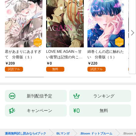
君があまりにあますぎ
LOVE ME AGAIN～甘
綿巻くんの恋に触れた
人魚
て 分冊版（１）
い復讐は記憶の向こう
い 分冊版（１）
悪魔
側～【全年齢版】(1)
き】(
209
0
220
8
試読フル
無料
試読フル
試
新刊配信予定
ランキング
キャンペーン
無料
漫画無料試し読みならdブック
BLマンガ
.Bloom ドットブルーム
.Bloom 