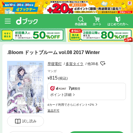
作品検索
カート
はじめての方へ
.Bloom ドットブルーム vol.08 2017 Winter
早寝電灯
多賀タイラ
他38名
マンガ
815
(税込)
7
pt
獲得
ポイント詳細
dカード利用でさらにポイント+2%
返品不可
試し読み