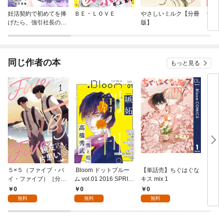
妊活契約で初めてを捧
ＢＥ・ＬＯＶＥ
やさしいミルク【分冊
十億
げたら、強引社長の独
版】
ちの
占欲を煽って溺愛され
てます【分冊版】
同じ作者の本
もっと見る
５×５（ファイブ・バ
.Bloom ドットブルー
【単話売】ちぐはぐな
アフ
イ・ファイブ）［分冊
ム vol.01 2016 SPRIN
キス mix 1
月号
版１］
G
発売
0
0
0
7
無料
無料
無料