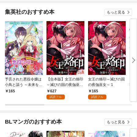
集英社のおすすめ本
もっと見る
予言された悪役令嬢は
【合本版】女王の烙印
女王の烙印～滅びの国
【単
小鳥と謳う ～未来を知
～滅びの国の夜伽巫女
の夜伽巫女～ 1
熟れ
る専属執事に「君を救
～ 1
たり
627
165
165
1
う」と言われました～
試読フル
試読フル
分冊版 第1話
BLマンガのおすすめ本
もっと見る