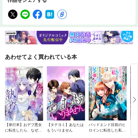
作品をシェアする
あわせてよく買われている本
【単行本】おデブ悪女
【タテヨミ】あなたは
バッドエンド目前のヒ
【タ
に転生したら、なぜか
もういりません
ロインに転生した私、
リ〜
ラスボス王子様に執着
今世では恋愛するつも