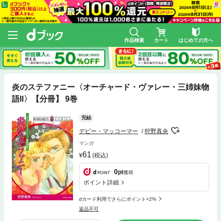
作品検索
カート
はじめての方へ
炎のステファニー〈オーチャード・ヴァレー・三姉妹物
語Ⅱ〉【分冊】 9巻
完結
デビー・マッコーマー
狩野真央
マンガ
61
(税込)
0
pt
獲得
ポイント詳細
dカード利用でさらにポイント+2%
返品不可