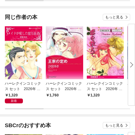
されています
りがチートな兄が離し
てくれません！？@C
OMIC
同じ作者の本
もっと見る
ハーレクインコミック
ハーレクインコミック
ハーレクインコミック
ハー
ス セット 2026年 vo
ス セット 2026年 vo
ス セット 2026年 vo
ス 
l.1023
l.926
l.845
l.90
1,320
1,760
1,320
1,
新着
SBCrのおすすめ本
もっと見る