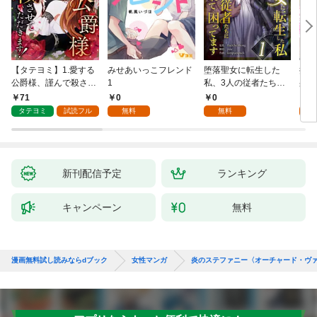
【タテヨミ】1.愛する
みせあいっこフレンド
堕落聖女に転生した
授か
公爵様、謹んで殺させ
1
私、3人の従者たちに
身籠
ていただきます！
抱かれて困ってます 第
して
71
0
0
2
1話
タテヨミ
試読フル
無料
無料
試
新刊配信予定
ランキング
キャンペーン
無料
漫画無料試し読みならdブック
女性マンガ
炎のステファニー〈オーチャード・ヴァ