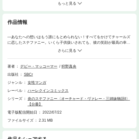
もっと見る
作品情報
—あなたへの想いはもう誰にもとめられない！すべてをかけてチャールズ
に恋したステファニー。いくら子供扱いされても、彼の笑顔が最高の幸
せ！！・・・だったのに、あんなにひどく拒絶されるなんて・・・。 ３年
後、彼のことはもう忘れたつもりで留学先から戻ったステファニーだけ
ど、久しぶりに会うチャールズはやっぱり素敵！抱き締められて、キスさ
れてとろけそうな喜びを感じてしまう・・・。—どうか夢なら醒めない
著者
デビー・マッコーマー
狩野真央
で。過去も未来もいらない、今だけでいいから・・・。胸いっぱいの幸せ
出版社
SBCr
と不安な思いに揺れ動くステファニーの一途な恋の行方は—？
ジャンル
女性マンガ
レーベル
ハーレクインコミックス
シリーズ
炎のステファニー〈オーチャード・ヴァレー・三姉妹物語Ⅱ〉
【分冊】
電子版配信開始日
2022/07/22
ファイルサイズ
2.31 MB