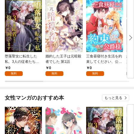
堕落聖女に転生した
婚約した王子は元暗殺
三食昼寝付き生活を約
絶対
私、3人の従者たちに
者でした 第1話
束してください、公爵
嬢は
抱かれて困ってます 第
様 1話
行本
0
0
0
7
1話
無料
無料
無料
試
女性マンガのおすすめ本
もっと見る