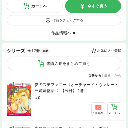
カートへ
今すぐ買う
作品をチェックする
作品情報へ
全12冊
シリーズ
お気に入り登録
完結
未購入巻をまとめて買う
1巻から
|
最新刊から
炎のステファニー〈オーチャード・ヴァレー・
三姉妹物語Ⅱ〉【分冊】 1巻
0
1冊無料
カートへ