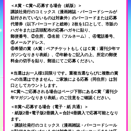
＜A賞・C賞へ応募する場合（紙版）＞
講談社発行のコミックス（漫画雑誌・バーコードシールが
貼付されていないものは対象外）のバーコードまたは応募
代替券（以下バーコードと総称）2枚を1口として、市販の
ハガキまたは店頭配布の応募ハガキに貼り、
郵便番号、②住所、③名前〈フルネーム〉、④電話番号、
⑤メールアドレス、
⑥希望の賞（A賞：ペアチケットもしくはＣ賞：週刊少年マ
ガジンなりきり表紙）、⑦年齢をご記入の上、所定の郵便
料金の切手を貼り、郵送にてご応募ください。
※当選はお一人様1回限りです。重複当選ならびに複数の賞
への当選はできません。ご家族による応募（同住所）は別
口としてカウントします。
※C賞へご応募される場合はページ下部にあるC賞「週刊少
年マガジンなりきり表紙」のご注意をご確認ください。
＜B賞へ応募する場合（電子・紙 共通）＞
・紙版2冊+電子版2冊購入＝合計4冊購入で応募可能となり
ます。
・講談社発行のコミックス（漫画雑誌・バーコードシール