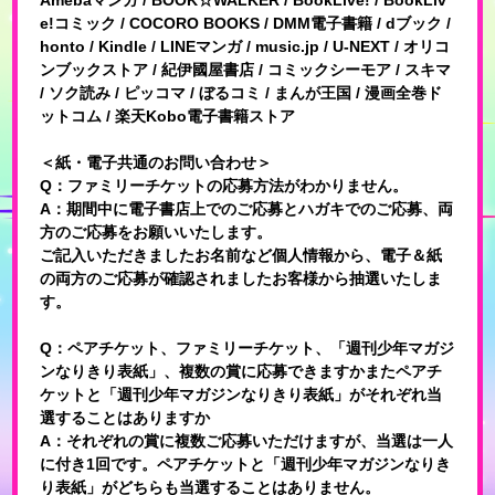
Amebaマンガ / BOOK☆WALKER / BookLive! / BookLiv
e!コミック / COCORO BOOKS / DMM電子書籍 / dブック /
honto / Kindle / LINEマンガ / music.jp / U-NEXT / オリコ
ンブックストア / 紀伊國屋書店 / コミックシーモア / スキマ
/ ソク読み / ピッコマ / ぼるコミ / まんが王国 / 漫画全巻ド
ットコム / 楽天Kobo電子書籍ストア
＜紙・電子共通のお問い合わせ＞
Q：ファミリーチケットの応募方法がわかりません。
A：期間中に電子書店上でのご応募とハガキでのご応募、両
方のご応募をお願いいたします。
ご記入いただきましたお名前など個人情報から、電子＆紙
の両方のご応募が確認されましたお客様から抽選いたしま
す。
Q：ペアチケット、ファミリーチケット、「週刊少年マガジ
ンなりきり表紙」、複数の賞に応募できますかまたペアチ
ケットと「週刊少年マガジンなりきり表紙」がそれぞれ当
選することはありますか
A：それぞれの賞に複数ご応募いただけますが、当選は一人
に付き1回です。ペアチケットと「週刊少年マガジンなりき
り表紙」がどちらも当選することはありません。