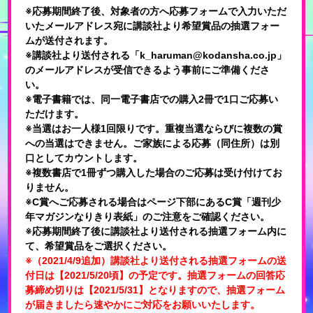
※応募期間終了後、対象者の方へ応募フォームで入力いただ
いたメールアドレス宛に講談社より希望賞品の抽選フォー
ムが送付されます。
※講談社より送付される「k_haruman@kodansha.co.jp」
のメールアドレスが受信できるよう事前にご準備くださ
い。
※電子書籍では、同一電子書店での購入2冊で1口ご応募い
ただけます。
※当選はお一人様1回限りです。重複当選ならびに複数の賞
への当選はできません。ご家族による応募（同住所）は別
口としてカウントします。
※複数書店で1冊ずつ購入した場合のご応募は受け付けてお
りません。
※C賞へご応募される場合はページ下部にあるC賞「週刊少
年マガジンなりきり表紙」のご注意をご確認ください。
※応募期間終了後に講談社より送付される抽選フォーム内に
て、希望賞品をご選択ください。
※（2021/4/9追加）講談社より送付される抽選フォームの送
付日は【2021/5/20頃】の予定です。抽選フォームの回答応
募締め切りは【2021/5/31】となりますので、抽選フォーム
が届きましたら速やかにご対応をお願いいたします。