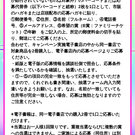
が貼付されていないものは対象外）のバーコードまたは応
募代替券（以下バーコードと総称）2枚を1口として、市販
のハガキまたは店頭配布の応募ハガキに貼り、
①郵便番号、②住所、③名前〈フルネーム〉、④電話番
号、⑤メールアドレス、⑥希望の賞（B賞：ファミリーチケ
ット）⑦年齢 をご記入の上、所定の郵便料金の切手を貼
り、郵送にてご応募ください。
合わせて、キャンペーン実施電子書店の中から同一書店で
対象商品を2冊購入し、電子書店内の応募ページよりご応募
ください。
・紙版と電子版の応募情報を講談社側で照合し、応募条件
を満たしているかを確認し、抽選いたします。
・①～⑤の項目の完全一致をもって応募とさせていただき
ますので、くれぐれも書き間違い、抽選フォーム内入力間
違いなきようお願いします。なお、名前が一致していても
住所等が完全一致しない場合、応募は無効となりますので
ご注意ください。
※電子書籍は、同一電子書店での購入2冊で1口ご応募いた
だけます。
※当選はお一人様1回限りです。重複当選ならびに複数の賞
への当選はできません。ご家族による応募（同住所）は別