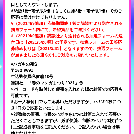
口としてカウントします。
※紙版1冊+電子版3冊（もしくは紙3冊＋電子版1冊）でのご
応募は受け付けておりません。
※（2021/4/9追加）応募期間終了後に講談社より送付される
抽選フォーム内にて、希望賞品をご選択ください。
※（2021/4/9追加）講談社より送付される抽選フォームの送
付日は【2021/5/20頃】の予定です。抽選フォームの回答応
募締め切りは【2021/5/31】となりますので、抽選フォーム
が届きましたら速やかにご対応をお願いいたします。
●ハガキの宛先
〒162-8691
牛込郵便局私書箱48号
講談社 「春のマンガまつり2021」係
※バーコードを貼付した便箋を入れた市販の封筒での応募も
可能です。
※お一人様何口でもご応募いただけますが、ハガキ1枚につ
き1口のご応募といたします。
※複数枚の便箋、市販のハガキを1つの封筒に入れて応募い
ただくこともできますが、必ず便箋、市販のハガキ1枚ずつ
に上記必要事項をご記入ください。ご記入のない場合は無
効となります。