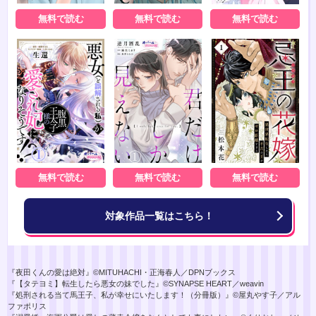
無料で読む
無料で読む
無料で読む
無料で読む
無料で読む
無料で読む
対象作品一覧はこちら！
『夜田くんの愛は絶対』©MITUHACHI・正海春人／DPNブックス
『【タテヨミ】転生したら悪女の妹でした』©SYNAPSE HEART／weavin
『処刑される当て馬王子、私が幸せにいたします！（分冊版）』©屋丸やす子／アル
ファポリス