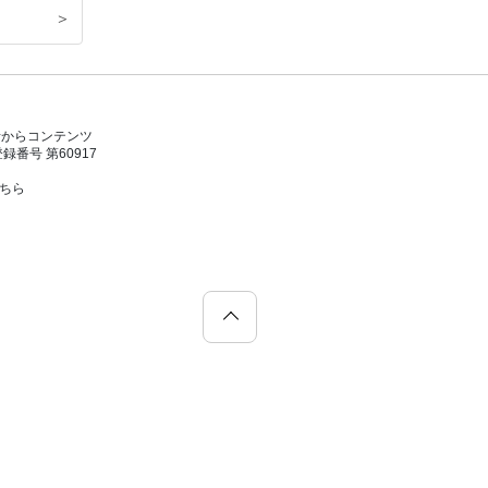
＞
者からコンテンツ
号 第60917
こちら