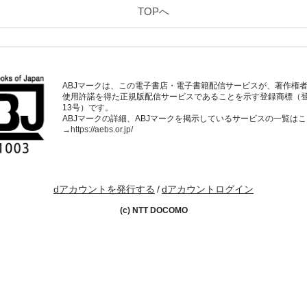
TOPへ
ABJマークは、この電子書店・電子書籍配信サービスが、著作権
使用許諾を得た正規版配信サービスであることを示す登録商標（登録番
13号）です。
ABJマークの詳細、ABJマークを掲示しているサービスの一覧は
→
https://aebs.or.jp/
dアカウントを発行する
/
dアカウントログイン
(c) NTT DOCOMO