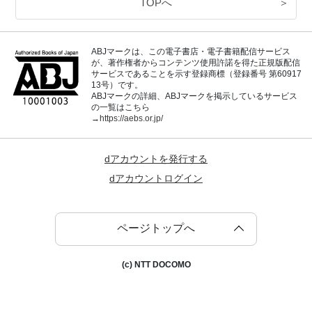
TOPへ
＞
ABJマークは、この電子書店・電子書籍配信サービス
が、著作権者からコンテンツ使用許諾を得た正規版配信
サービスであることを示す登録商標（登録番号 第60917
13号）です。
ABJマークの詳細、ABJマークを掲示しているサービス
の一覧はこちら
→
https://aebs.or.jp/
dアカウントを発行する
dアカウントログイン
ページトップへ
(c) NTT DOCOMO