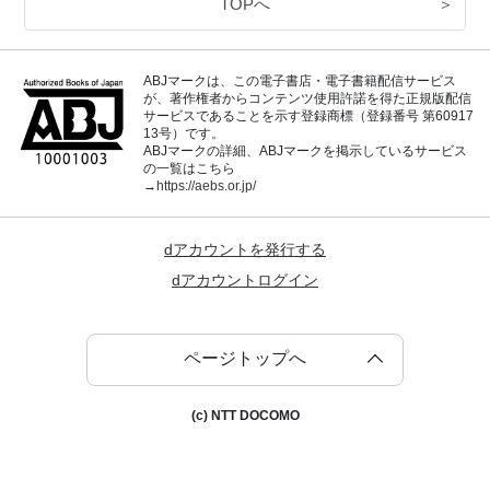
TOPへ
＞
ABJマークは、この電子書店・電子書籍配信サービス
が、著作権者からコンテンツ使用許諾を得た正規版配信
サービスであることを示す登録商標（登録番号 第60917
13号）です。
ABJマークの詳細、ABJマークを掲示しているサービス
の一覧はこちら
→
https://aebs.or.jp/
dアカウントを発行する
dアカウントログイン
ページトップへ
(c) NTT DOCOMO