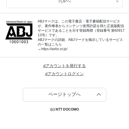
TOPへ
＞
ABJマークは、この電子書店・電子書籍配信サービス
が、著作権者からコンテンツ使用許諾を得た正規版配信
サービスであることを示す登録商標（登録番号 第60917
13号）です。
ABJマークの詳細、ABJマークを掲示しているサービス
の一覧はこちら
→
https://aebs.or.jp/
dアカウントを発行する
dアカウントログイン
ページトップへ
(c) NTT DOCOMO