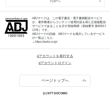
TOPへ
＞
ABJマークは、この電子書店・電子書籍配信サービス
が、著作権者からコンテンツ使用許諾を得た正規版配信
サービスであることを示す登録商標（登録番号 第60917
13号）です。
ABJマークの詳細、ABJマークを掲示しているサービス
の一覧はこちら
→
https://aebs.or.jp/
dアカウントを発行する
dアカウントログイン
ページトップへ
(c) NTT DOCOMO