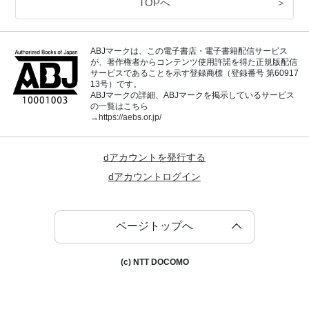
TOPへ
＞
ABJマークは、この電子書店・電子書籍配信サービス
が、著作権者からコンテンツ使用許諾を得た正規版配信
サービスであることを示す登録商標（登録番号 第60917
13号）です。
ABJマークの詳細、ABJマークを掲示しているサービス
の一覧はこちら
→
https://aebs.or.jp/
dアカウントを発行する
dアカウントログイン
ページトップへ
(c) NTT DOCOMO