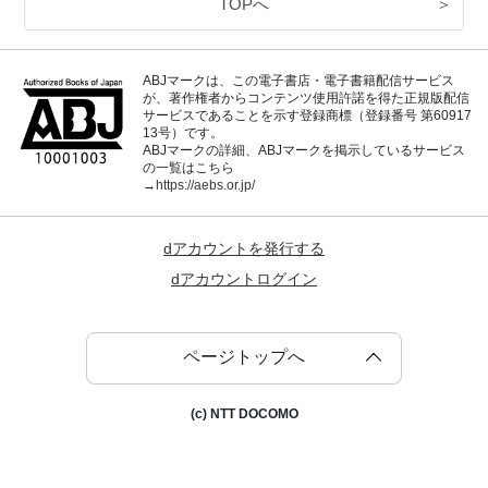
TOPへ
＞
ABJマークは、この電子書店・電子書籍配信サービス
が、著作権者からコンテンツ使用許諾を得た正規版配信
サービスであることを示す登録商標（登録番号 第60917
13号）です。
ABJマークの詳細、ABJマークを掲示しているサービス
の一覧はこちら
→
https://aebs.or.jp/
dアカウントを発行する
dアカウントログイン
ページトップへ
(c) NTT DOCOMO