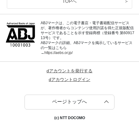
TOPへ
＞
ABJマークは、この電子書店・電子書籍配信サービス
が、著作権者からコンテンツ使用許諾を得た正規版配信
サービスであることを示す登録商標（登録番号 第60917
13号）です。
ABJマークの詳細、ABJマークを掲示しているサービス
の一覧はこちら
→
https://aebs.or.jp/
dアカウントを発行する
dアカウントログイン
ページトップへ
(c) NTT DOCOMO