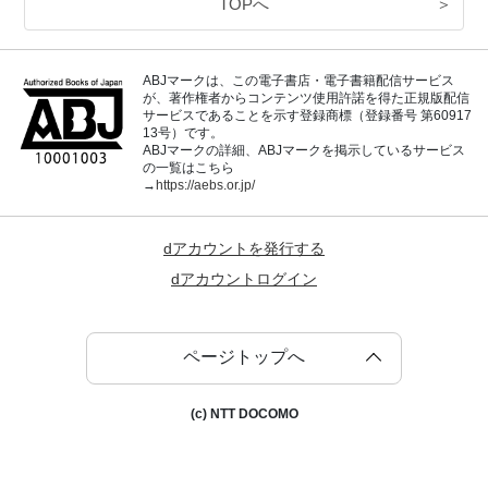
TOPへ
＞
ABJマークは、この電子書店・電子書籍配信サービス
が、著作権者からコンテンツ使用許諾を得た正規版配信
サービスであることを示す登録商標（登録番号 第60917
13号）です。
ABJマークの詳細、ABJマークを掲示しているサービス
の一覧はこちら
→
https://aebs.or.jp/
dアカウントを発行する
dアカウントログイン
ページトップへ
(c) NTT DOCOMO