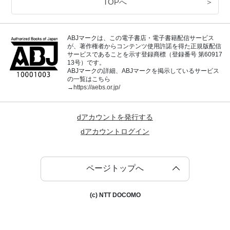
TOPへ
＞
ABJマークは、この電子書店・電子書籍配信サービス
が、著作権者からコンテンツ使用許諾を得た正規版配信
サービスであることを示す登録商標（登録番号 第60917
13号）です。
ABJマークの詳細、ABJマークを掲示しているサービス
の一覧はこちら
→
https://aebs.or.jp/
dアカウントを発行する
dアカウントログイン
ページトップへ
(c) NTT DOCOMO