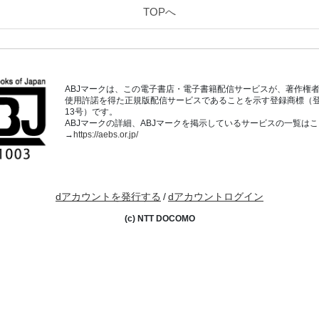
TOPへ
ABJマークは、この電子書店・電子書籍配信サービスが、著作権
使用許諾を得た正規版配信サービスであることを示す登録商標（登録番
13号）です。
ABJマークの詳細、ABJマークを掲示しているサービスの一覧は
→
https://aebs.or.jp/
dアカウントを発行する
/
dアカウントログイン
(c) NTT DOCOMO