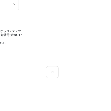
＞
者からコンテンツ
号 第60917
こちら