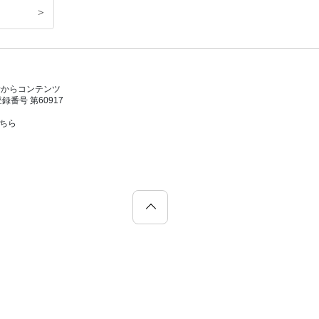
＞
者からコンテンツ
号 第60917
こちら