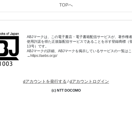
TOPへ
ABJマークは、この電子書店・電子書籍配信サービスが、著作権
使用許諾を得た正規版配信サービスであることを示す登録商標（登録番
13号）です。
ABJマークの詳細、ABJマークを掲示しているサービスの一覧は
→
https://aebs.or.jp/
dアカウントを発行する
/
dアカウントログイン
(c) NTT DOCOMO