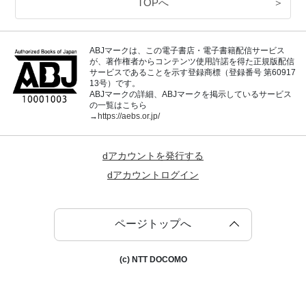
TOPへ
＞
ABJマークは、この電子書店・電子書籍配信サービス
が、著作権者からコンテンツ使用許諾を得た正規版配信
サービスであることを示す登録商標（登録番号 第60917
13号）です。
ABJマークの詳細、ABJマークを掲示しているサービス
の一覧はこちら
→
https://aebs.or.jp/
dアカウントを発行する
dアカウントログイン
ページトップへ
(c) NTT DOCOMO