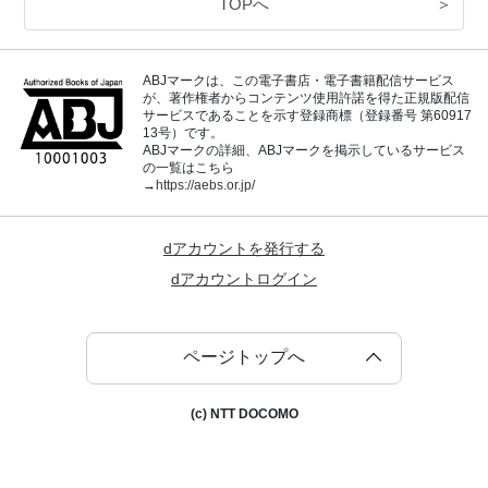
TOPへ
＞
ABJマークは、この電子書店・電子書籍配信サービス
が、著作権者からコンテンツ使用許諾を得た正規版配信
サービスであることを示す登録商標（登録番号 第60917
13号）です。
ABJマークの詳細、ABJマークを掲示しているサービス
の一覧はこちら
→
https://aebs.or.jp/
dアカウントを発行する
dアカウントログイン
ページトップへ
(c) NTT DOCOMO